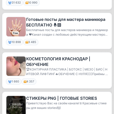
31 632
10 990
Готовые посты для мастера маникюра
БЕСПЛАТНО 🤞🏻
Бесплатные посты для мастеров маникюра и педикюр
а ❤️Канал создан с любовью действующим мастером
д...
10 898
3 485
КОСМЕТОЛОГИЯ КРАСНОДАР |
ОБУЧЕНИЕ
🏆КОНТУРНАЯ ПЛАСТИКА | БОТОКС | МЕЗО | БИО | Н
ИТЕВОЙ ЛИФТИНГ🔥ОБУЧЕНИЕ С НУЛЯ👩🏻‍⚕️Приёмы в
едут врач...
1 660
4 357
СТИКЕРЫ PNG | ГОТОВЫЕ STORIES
Приветствую Вас на своём канале!🌷Красивые стике
ры для ваших stories!🙌