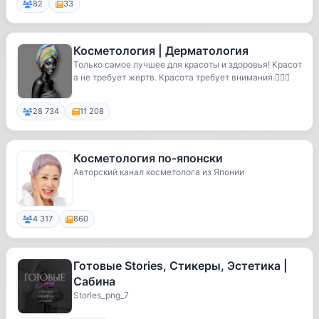
82
33
Косметология | Дерматология
Только самое лучшее для красоты и здоровья! Красот
а не требует жертв. Красота требует внимания.👩🏻‍⚕️
28 734
11 208
Косметология по-японски
Авторский канал косметолога из Японии
4 317
860
Готовые Stories, Стикеры, Эстетика |
Сабина
Stories_png_7