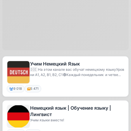
Учим Немецкий Язык
🇩🇪 На этом канале вас обучат немецкому языкуУров
ни А1, А2, В1, В2, С1🟢Каждый понедельник и четве...
9 018
5 471
Немецкий язык | Обучение языку |
Лингвист
Учим языки вместе!