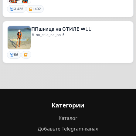
3 425
1 402
ППшница на СТИЛЕ 🥑🧘‍♀
💊 na_stile_na_pp 💊
56
1
Категории
Каталог
Добавьте Telegram-канал