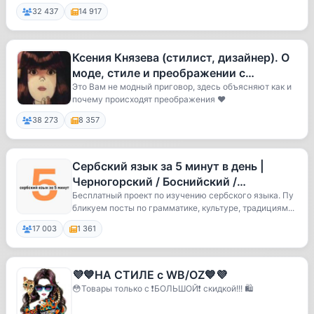
32 437
14 917
Ксения Князева (стилист, дизайнер). О
моде, стиле и преображении с
юмором.
Это Вам не модный приговор, здесь объясняют как и
почему происходят преображения ❤️
38 273
8 357
Сербский язык за 5 минут в день |
Черногорский / Боснийский /
Хорватский язык | Српски jезик | Srpsk
Бесплатный проект по изучению сербского языка. Пу
бликуем посты по грамматике, культуре, традициям...
17 003
1 361
💜💙НА СТИЛЕ с WB/OZ💙💜
😳Товары только с ❗️БОЛЬШОЙ❗️ скидкой!!! 🛍️