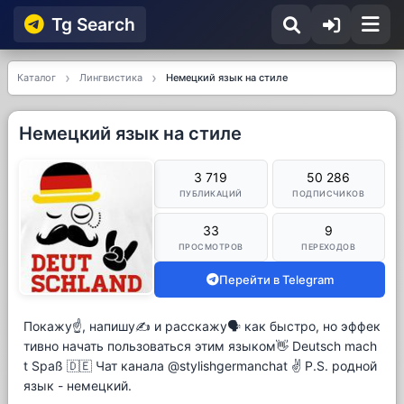
Tg Searсh
Каталог
Лингвистика
Немецкий язык на стиле
Немецкий язык на стиле
3 719
50 286
ПУБЛИКАЦИЙ
ПОДПИСЧИКОВ
33
9
ПРОСМОТРОВ
ПЕРЕХОДОВ
Перейти в Telegram
Покажу☝, напишу✍ и расскажу🗣 как быстро, но эффек
тивно начать пользоваться этим языком👋 Deutsch mach
t Spaß 🇩🇪 Чат канала @stylishgermanchat ✌️ P.S. родной
язык - немецкий.