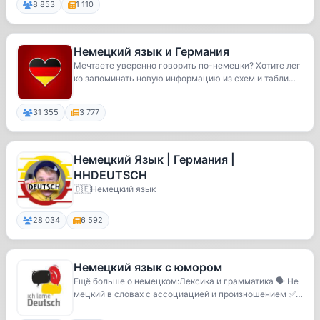
8 853
1 110
Немецкий язык и Германия
Мечтаете уверенно говорить по-немецки? Хотите лег
ко запоминать новую информацию из схем и табли
ц?...
31 355
3 777
Немецкий Язык | Германия |
HHDEUTSCH
🇩🇪Немецкий язык
28 034
6 592
Немецкий язык с юмором
Ещё больше о немецком:Лексика и грамматика 🗣 Не
мецкий в словах с ассоциацией и произношением ✅
Пр...