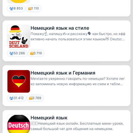
8 853
1 110
Немецкий язык на стиле
Покажу☝, напишу✍ и расскажу🗣 как быстро, но эфф
ективно начать пользоваться этим языком👋 Deutsch
m...
50 286
3 719
Немецкий язык и Германия
Мечтаете уверенно говорить по-немецки? Хотите лег
ко запоминать новую информацию из схем и табли
ц?...
31 412
3 769
Немецкий язык
🇩🇪Немецкий язык онлайн. Бесплатные мини-уроки,
самый большой чат для общения на немецком.