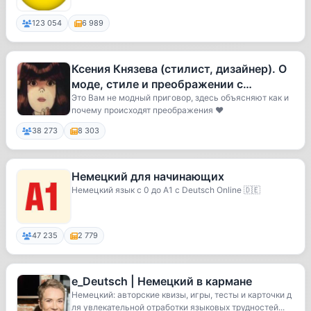
123 054
6 989
Ксения Князева (стилист, дизайнер). О
моде, стиле и преображении с
юмором.
Это Вам не модный приговор, здесь объясняют как и
почему происходят преображения ❤️
38 273
8 303
Немецкий для начинающих
Немецкий язык с 0 до A1 с Deutsch Online 🇩🇪
47 235
2 779
e_Deutsch | Немецкий в кармане
Немецкий: авторские квизы, игры, тесты и карточки д
ля увлекательной отработки языковых трудностей...