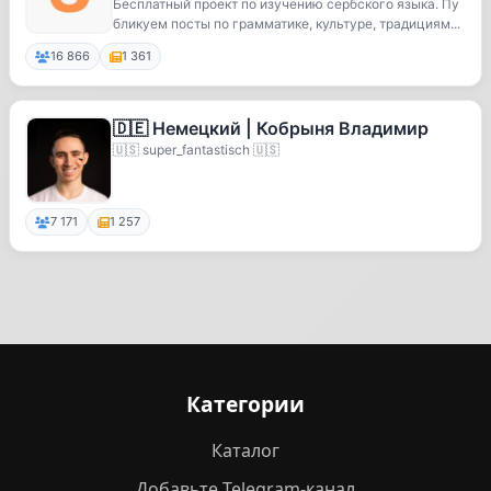
Хорватский язык | Српски jезик | Srpsk
Бесплатный проект по изучению сербского языка. Пу
бликуем посты по грамматике, культуре, традициям...
16 866
1 361
🇩🇪 Немецкий | Кобрыня Владимир
🇺🇸 super_fantastisch 🇺🇸
7 171
1 257
Категории
Каталог
Добавьте Telegram-канал