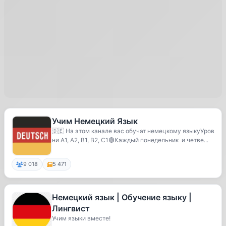
Учим Немецкий Язык
🇩🇪 На этом канале вас обучат немецкому языкуУров
ни А1, А2, В1, В2, С1🟢Каждый понедельник и четве...
9 018
5 471
Немецкий язык | Обучение языку |
Лингвист
Учим языки вместе!