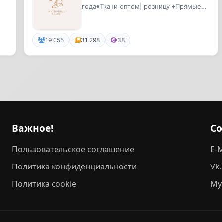
года♦️Ткани оптом| розницу ♦️Прямые
поставки с Италии , Кореи , ...
19 055
31 298
38
Важное!
С
Пользовательское соглашение
E-M
Политика конфиденциальности
Vk
Политика cookie
My