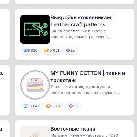
Выкройки кожевникам |
Leather craft patterns
Канал бесплатных выкроек:
кошельков, сумок, рюкзаков,
аксессуаров и др. Скачай, распечатай и
твор...
9 926
10 081
22
о.
MY FUNNY COTTON | ткани и
трикотаж
Ткани, трикотаж, фурнитура и
вдохновение для ваших задумок.
Привозим ткани, которых нет ни у
кого. 😉
13 645
93 701
23
а
Восточные ткани
Магазин тканей ♦️Работаем с 1993