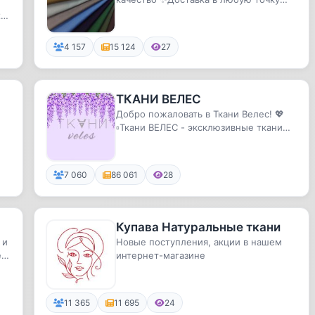
мира 🔥
х
4 157
15 124
27
ТКАНИ ВЕЛЕС
Добро пожаловать в Ткани Велес! 💖
▫️Ткани ВЕЛЕС - эксклюзивные ткани
ведущих европейских фабрик с...
7 060
86 061
28
Купава Натуральные ткани
 и
Новые поступления, акции в нашем
е
интернет-магазине
11 365
11 695
24