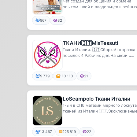
Чат
Чат создан для общения и обмена
опытом швей и владельцев швейны
производств.✔️Вы можете задавать...
967
32
ТКАНИ🇮🇹MiaTessuti
Ткани Италии. 🇮🇹Сборка/ отправка
посылок 4 Рабочих дня.На связи с
9.00до 21.00.Рассылки каждый день.
9 779
110 113
21
LoScampolo Ткани Италии
1-ый в СПб магазин мерного лоскута
тканей из Италии 🇮🇹.Эксклюзивны
отрезы по лучшей цене в СПб!
13 467
225 819
22