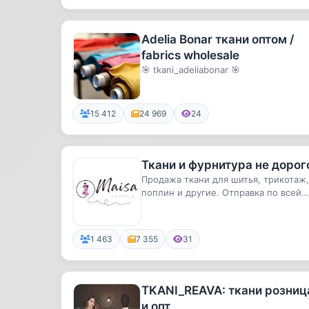
Adelia Bonar ткани оптом /
fabrics wholesale
🎯 tkani_adeliabonar 🎯
15 412
24 969
24
Ткани и фурнитура не дорог
Продажа ткани для шитья, трикотаж,
поплин и другие. Отправка по всей
России. Ежедневные акции и с...
1 463
7 355
31
TKANI_REAVA: ткани розниц
и опт