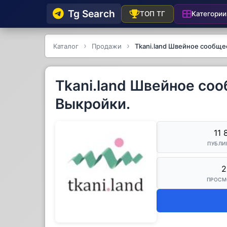
Tg Searсh
Категории
ТОП ТГ
Каталог
Продажи
Tkani.land Швейное сообще
Tkani.land Швейное соо
Выкройки.
11 
ПУБЛИ
2
ПРОСМ