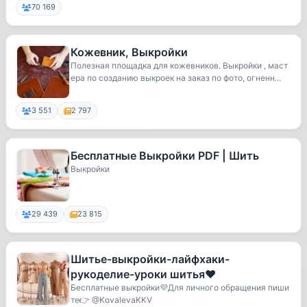
70 169
Кожевник, Выкройки
Полезная площадка для кожевников. Выкройки , маст
ера по созданию выкроек на заказ по фото, огненн...
3 551
2 797
Бесплатные Выкройки PDF | Шить
Выкройки
29 439
23 815
Шитье-выкройки-лайфхаки-
рукоделие-уроки шитья❤
Бесплатные выкройки💜Для личного обращения пиши
те👉 @KovalevaKKV