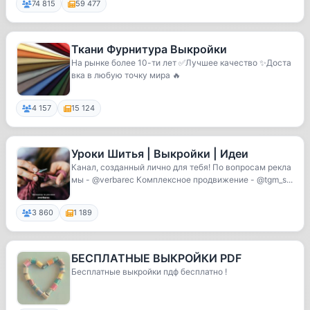
74 815
59 477
Ткани Фурнитура Выкройки
На рынке более 10-ти лет ✅Лучшее качество ✨Доста
вка в любую точку мира 🔥
4 157
15 124
Уроки Шитья | Выкройки | Идеи
Канал, созданный лично для тебя! По вопросам рекла
мы - @verbarec Комплексное продвижение - @tgm_s...
3 860
1 189
БЕСПЛАТНЫЕ ВЫКРОЙКИ PDF
Бесплатные выкройки пдф бесплатно !