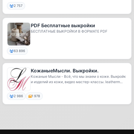
2 757
PDF Бесплатные выкройки
БЕСПЛАТНЫЕ ВЫКРОЙКИ В ФОРМАТЕ PDF
63 896
КожаныеМысли. Выкройки.
Кожаные Мысли - Всё, что мы знаем о коже. Выкройк
и изделий из кожи, видео мастер-классы. leatherm...
2 986
1 978