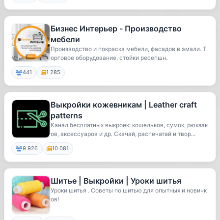
Бизнес Интерьер - Производство
мебели
Производство и покраска мебели, фасадов в эмали. Т
орговое оборудование, стойки ресепшн.
441
1 285
Выкройки кожевникам | Leather craft
patterns
Канал бесплатных выкроек: кошельков, сумок, рюкзак
ов, аксессуаров и др. Скачай, распечатай и твор...
9 926
10 081
Шитье | Выкройки | Уроки шитья
Уроки шитья . Советы по шитью для опытных и новичк
ов!