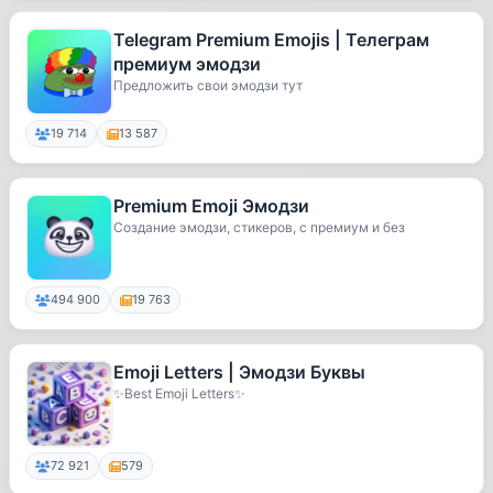
Telegram Premium Emojis | Телеграм
премиум эмодзи
Предложить свои эмодзи тут
19 714
13 587
Premium Emoji Эмодзи
Создание эмодзи, стикеров, с премиум и без
494 900
19 763
Emoji Letters | Эмодзи Буквы
✨Best Emoji Letters✨
72 921
579