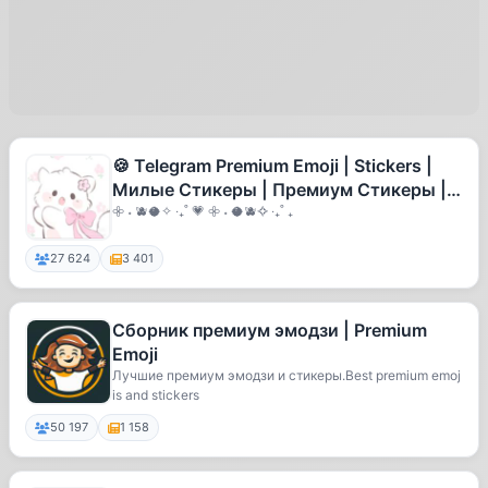
🍪 Telegram Premium Emoji | Stickers |
Милые Стикеры | Премиум Стикеры |
Cute Stickers | Cute emoji 🍪
𖧷 ˖ 🫐🥥✧ ‧₊˚ 💗 𖧷 ˖ 🥥🫐✧ ‧₊˚ ₊
27 624
3 401
Сборник премиум эмодзи | Premium
Emoji
Лучшие премиум эмодзи и стикеры.Best premium emoj
is and stickers
50 197
1 158