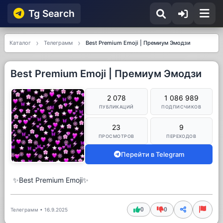
Tg Searсh
Каталог
Телеграмм
Best Premium Emoji | Премиум Эмодзи
Best Premium Emoji | Премиум Эмодзи
2 078
1 086 989
ПУБЛИКАЦИЙ
ПОДПИСЧИКОВ
23
9
ПРОСМОТРОВ
ПЕРЕХОДОВ
Перейти в Telegram
✨Best Premium Emoji✨
0
0
Телеграмм
•
16.9.2025