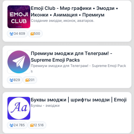
Emoji Club - Мир графики • Эмодзи •
Иконки • Анимация • Премиум
Создание эмодзи, иконок, аватаров.
34 609
500
Премиум эмоджи для Телеграм! -
Supreme Emoji Packs
Премиум эмоджи для Телеграм! - Supreme Emoji Pack
s
829
201
Буквы эмоджи | шрифты эмодзи | Emoji
Буквы - эмоджи
24 785
12 516