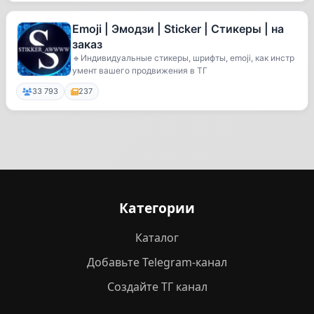
Emoji | Эмодзи | Sticker | Стикеры | на
заказ
🔹Индивидуальные стикеры, шрифты, emoji, как инстр
умент вашего продвижения в ТГ
33 793
237
Категории
Каталог
Добавьте Telegram-канал
Создайте ТГ канал