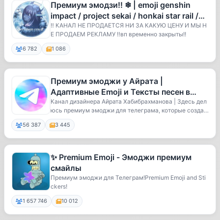
Премиум эмодзи!! ❄ | emoji genshin
impact / project sekai / honkai star rail /
zenless zone zero / w
‼️ КАНАЛ НЕ ПРОДАЕТСЯ НИ ЗА КАКУЮ ЦЕНУ И МЫ Н
Е ПРОДАЕМ РЕКЛАМУ ‼️вп временно закрыты!!
6 782
1 086
Премиум эмоджи у Айрата |
Адаптивные Emoji и Тексты песен в
Эмодзи
Канал дизайнера Айрата Хабибрахманова | Здесь дел
юсь премиум эмоджи для телеграма, которые созда
ю...
56 387
3 445
✨ Premium Emoji - Эмоджи премиум
смайлы
Премиум эмоджи для Телеграм!Premium Emoji and Sti
ckers!
1 657 746
10 012