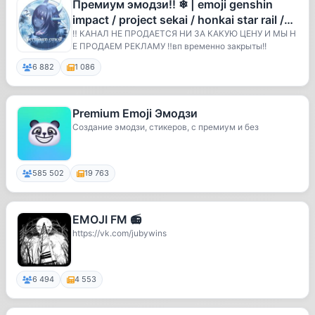
Премиум эмодзи!! ❄ | emoji genshin
impact / project sekai / honkai star rail /
zenless zone zero / w
‼️ КАНАЛ НЕ ПРОДАЕТСЯ НИ ЗА КАКУЮ ЦЕНУ И МЫ Н
Е ПРОДАЕМ РЕКЛАМУ ‼️вп временно закрыты!!
6 882
1 086
Premium Emoji Эмодзи
Создание эмодзи, стикеров, с премиум и без
585 502
19 763
EMOJI FM 📻
https://vk.com/jubywins
6 494
4 553