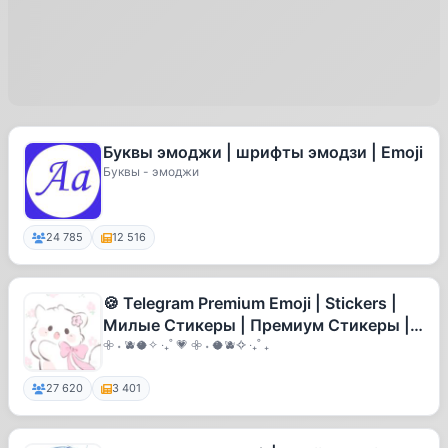
Буквы эмоджи | шрифты эмодзи | Emoji
Буквы - эмоджи
24 785
12 516
🍪 Telegram Premium Emoji | Stickers |
Милые Стикеры | Премиум Стикеры |
Cute Stickers | Cute emoji 🍪
𖧷 ˖ 🫐🥥✧ ‧₊˚ 💗 𖧷 ˖ 🥥🫐✧ ‧₊˚ ₊
27 620
3 401