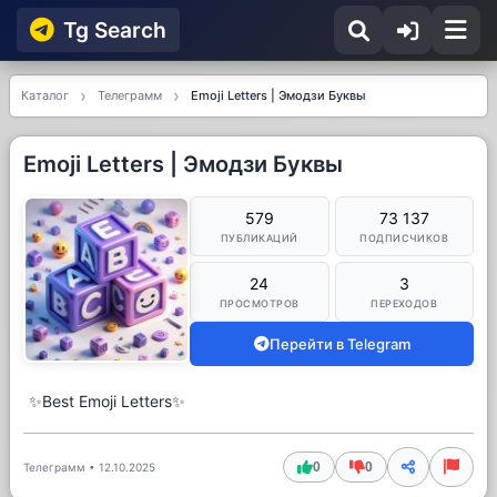
Tg Searсh
Каталог
Телеграмм
Emoji Letters | Эмодзи Буквы
Emoji Letters | Эмодзи Буквы
579
73 137
ПУБЛИКАЦИЙ
ПОДПИСЧИКОВ
24
3
ПРОСМОТРОВ
ПЕРЕХОДОВ
Перейти в Telegram
✨Best Emoji Letters✨
0
0
Телеграмм
•
12.10.2025