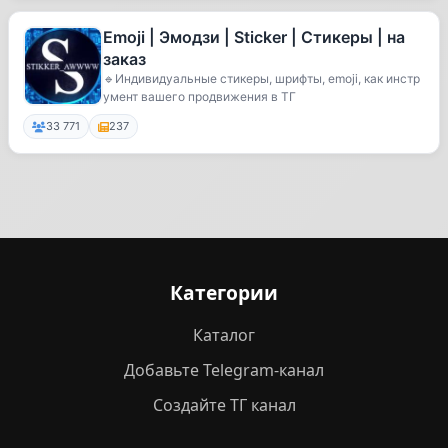
Emoji | Эмодзи | Sticker | Стикеры | на
заказ
🔹Индивидуальные стикеры, шрифты, emoji, как инстр
умент вашего продвижения в ТГ
33 771
237
Категории
Каталог
Добавьте Telegram-канал
Создайте ТГ канал