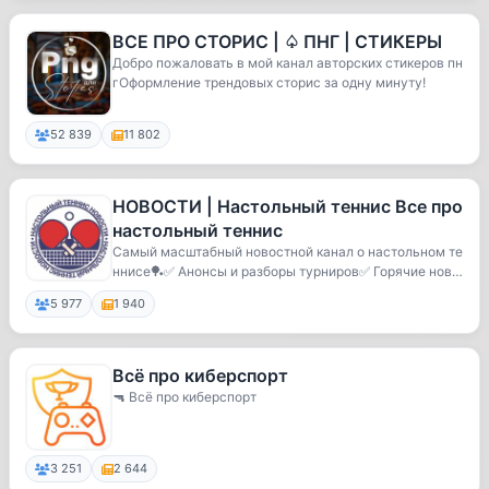
ВСЕ ПРО СТОРИС | ♤ ПНГ | СТИКЕРЫ
Добро пожаловать в мой канал авторских стикеров пн
гОформление трендовых сторис за одну минуту!
52 839
11 802
НОВОСТИ | Настольный теннис Все про
настольный теннис
Самый масштабный новостной канал о настольном те
ннисе🏓✅ Анонсы и разборы турниров✅ Горячие ново
ст...
5 977
1 940
Всё про киберспорт
🔫 Всё про киберспорт
3 251
2 644