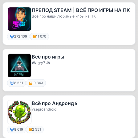
ПРЕПОД STEAM | ВСЁ ПРО ИГРЫ НА ПК
Всё про наши любимые игры на ПК
272 109
11 070
Всё про игры
🎮 igry7 🎮
8 551
19 343
Всё про Андроид📱
vseproandroid
8 619
2 551