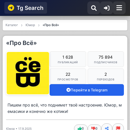
Tg Searсh
Каталог
Юмор
«Про Всё»
«Про Всё»
1 628
75 894
ПУБЛИКАЦИЙ
ПОДПИСЧИКОВ
22
2
ПРОСМОТРОВ
ПЕРЕХОДОВ
Перейти в Telegram
Пишем про всё, что поднимет твоё настроение. Юмор, м
емасики и конечно же котики!
0
0
Юмор
•
17.9.2025