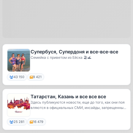
Супербуся, Супердоня и все-все-все
Семейка с приветом из Ейска 🏖️🌊
43 150
9 421
Татарстан, Казань и все все все
Здесь публикуются новости, еще до того, как они поя
вляются в официальных СМИ, инсайды, запрещенны...
25 281
16 479