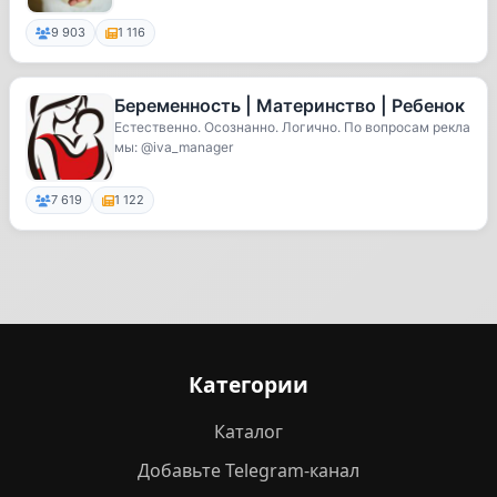
9 903
1 116
Беременность | Материнство | Ребенок
Естественно. Осознанно. Логично. По вопросам рекла
мы: @iva_manager
7 619
1 122
Категории
Каталог
Добавьте Telegram-канал