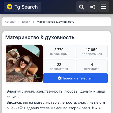
Tg Searсh
Каталог
Блоги
Материнство & духовность
Материнство & духовность
2 770
17 650
ПУБЛИКАЦИЙ
ПОДПИСЧИКОВ
22
4
ПРОСМОТРОВ
ПЕРЕХОДОВ
Перейти в Telegram
Энергия сияния, женственность, любовь , деньги и мыш
ление ✨
Вдохновляю на материнство в лёгкости, счастливые отн
ошения🤍 Недавно стала мамой во второй раз👨‍👩‍👧‍👦