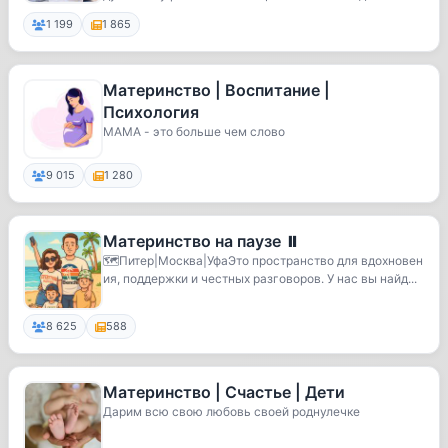
1 199
1 865
Материнство | Воспитание |
Психология
МАМА - это больше чем слово
9 015
1 280
Материнство на паузе ⏸️
🗺️Питер|Москва|УфаЭто пространство для вдохновен
ия, поддержки и честных разговоров. У нас вы найд...
8 625
588
Материнство | Счастье | Дети
Дарим всю свою любовь своей роднулечке