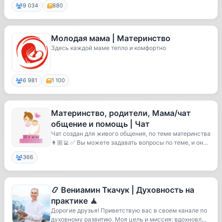
9 034
880
Молодая мама | Материнство
Здесь каждой маме тепло и комфортно
6 981
1 100
Материнство, родители, Мама/чат
общение и помощь | Чат
Чат создан для живого общения, по теме материнства
👩🏼‍💻 ✅ Вы можете задавать вопросы по теме, и он...
366
📿 Вениамин Ткачук | Духовность на
практике 🧘
Дорогие друзья! Приветствую вас в своем канале по
духовному развитию. Моя цель и миссия: вдохновл...