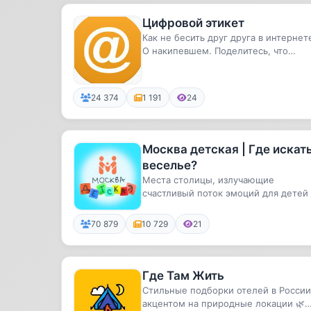
Цифровой этикет
Как не бесить друг друга в интернет
О накипевшем. Поделитесь, что
накипело у вас, в директ: @Lo...
24 374
1 191
24
Москва детская | Где искат
веселье?
Места столицы, излучающие
счастливый поток эмоций для детей
взрослых.
70 879
10 729
21
Где Там Жить
Стильные подборки отелей в России
акцентом на природные локации 🌿