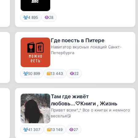
4 895
28
Где поесть в Питере
Навигатор вкусных локаций Санкт-
Петербурга
50 899
13 443
22
Там где живёт
любовь...♡Книги , Жизнь
Привет всем^_^ Все о книгах и немного
веселья😘
41 307
13 149
27