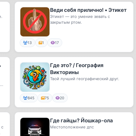
Веди себя прилично! • Этикет
е.
Этикет — это умение зевать с
закрытым ртом.
13
1
17
ь
Где это? / География
Викторины
Твой лучший географический друг.
 и
845
75
20
Где гайцы? Йошкар-ола
 с
Местоположение дпс