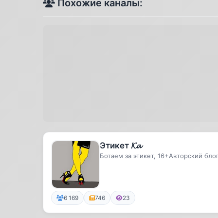
Похожие каналы:
Этикет 𝓚𝓪
Ботаем за этикет, 16+Авторский бло
6 169
746
23