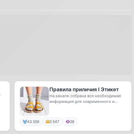
Правила приличия I Этикет
г
На канале собрана вся необходимая
информация для современного и
уважающего себя человека, касател...
43 556
3 547
29