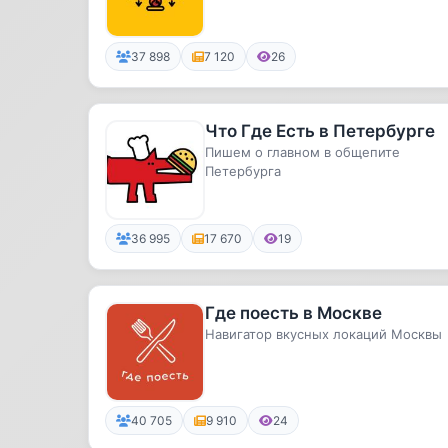
Здесь идеи на уикенд, классные...
37 898
7 120
26
Что Где Есть в Петербурге
Пишем о главном в общепите
Петербурга
36 995
17 670
19
Где поесть в Москве
Навигатор вкусных локаций Москвы
40 705
9 910
24