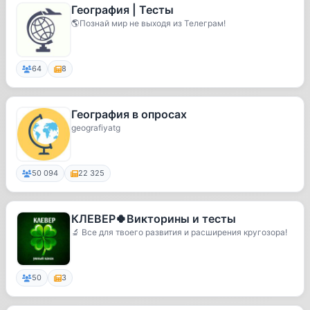
География | Тесты
🌎Познай мир не выходя из Телеграм!
64
8
География в опросах
geografiyatg
50 094
22 325
КЛЕВЕР🍀Викторины и тесты
🔬 Все для твоего развития и расширения кругозора!
50
3