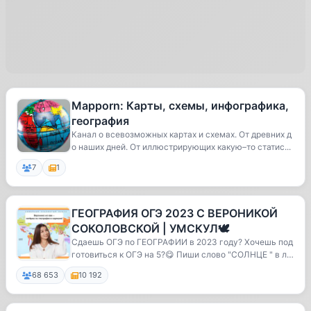
Mapporn: Карты, схемы, инфографика,
география
Канал о всевозможных картах и схемах. От древних д
о наших дней. От иллюстрирующих какую–то статис...
7
1
ГЕОГРАФИЯ ОГЭ 2023 С ВЕРОНИКОЙ
СОКОЛОВСКОЙ | УМСКУЛ🕊
Сдаешь ОГЭ по ГЕОГРАФИИ в 2023 году? Хочешь под
готовиться к ОГЭ на 5?😋 Пиши слово "СОЛНЦЕ " в ли
ч...
68 653
10 192