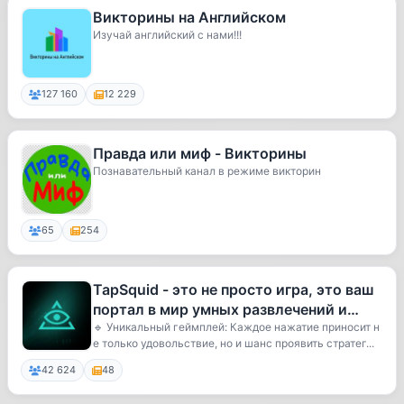
Викторины на Английском
Изучай английский с нами!!!
127 160
12 229
Правда или миф - Викторины
Познавательный канал в режиме викторин
65
254
TapSquid - это не просто игра, это ваш
портал в мир умных развлечений и
возможностей заработка!
🔹 Уникальный геймплей: Каждое нажатие приносит н
е только удовольствие, но и шанс проявить стратег...
42 624
48