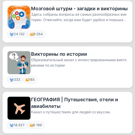
Мозговой штурм - загадки и викторины
Здесь собраны вопросы из самых разнообразных вик
торин. Отвечайте, когда вам будет удобно и повыша...
24 132
9 054
Викторины по истории
Образовательный канал с иллюстрированными викто
ринами по истории
333
185
ГЕОГРАФИЯ | Путешествия, отели и
авиабилеты
Канал о путешествиях для людей со вкусом.
18 927
6 199