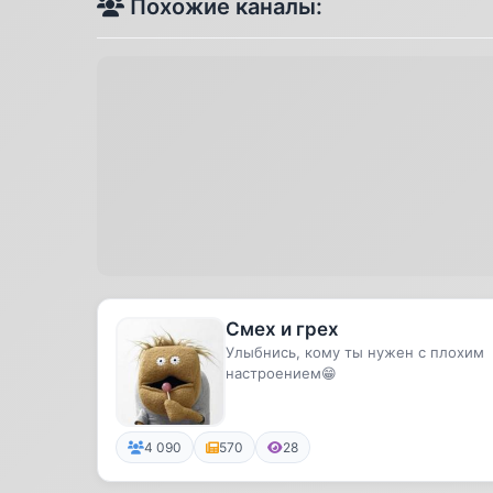
Похожие каналы:
Смех и грех
Улыбнись, кому ты нужен с плохим
настроением😁
4 090
570
28