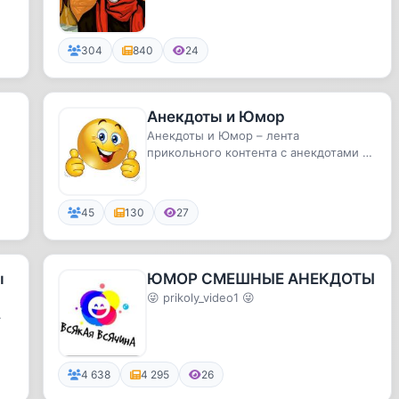
304
840
24
Анекдоты и Юмор
Анекдоты и Юмор – лента
прикольного контента с анекдотами и
юмором 🔥
то
45
130
27
ы
ЮМОР СМЕШНЫЕ АНЕКДОТЫ
😜 prikoly_video1 😜
4 638
4 295
26