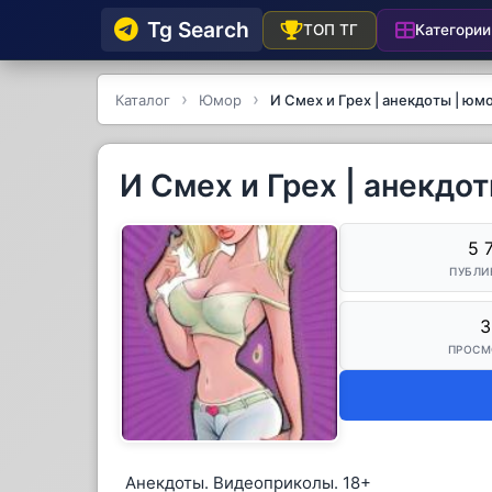
Tg Searсh
Категории
ТОП ТГ
Каталог
Юмор
И Смех и Грех | анекдоты | юм
И Смех и Грех | анекдо
5 
ПУБЛИ
3
ПРОСМ
Анекдоты. Видеоприколы. 18+