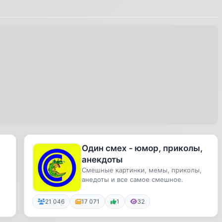
Один смех - юмор, приколы,
анекдоты
Смешные картинки, мемы, приколы,
анедоты и все самое смешное.
21 046
17 071
1
32