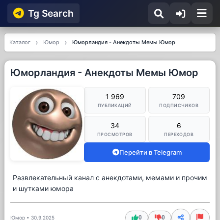
Tg Searсh
Каталог
Юмор
Юморландия - Анекдоты Мемы Юмор
Юморландия - Анекдоты Мемы Юмор
1 969
709
ПУБЛИКАЦИЙ
ПОДПИСЧИКОВ
34
6
ПРОСМОТРОВ
ПЕРЕХОДОВ
Перейти в Telegram
Развлекательный канал с анекдотами, мемами и прочим
и шутками юмора
0
0
Юмор
•
30.9.2025