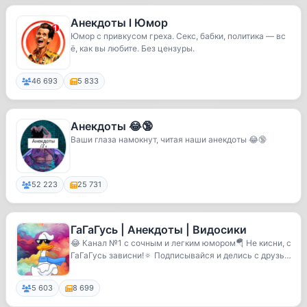
Анекдоты l Юмор
Юмор с привкусом греха. Секс, бабки, политика — вс
ё, как вы любите. Без цензуры.
46 693
5 833
Анекдоты 😂🔞
Ваши глаза намокнут, читая наши анекдоты 😂🔞
52 223
25 731
ГаГаГусь | Анекдоты | Видосики
😂 Канал №1 с сочным и легким юмором🪂 Не кисни, с
ГаГаГусь зависни!🔅 Подписывайся и делись с друзья
ми
5 603
8 699