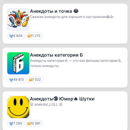
Анекдоты и точка 😂
Свежие анекдоты для хорошего настроения😂👍
6 804
11 272
Анекдоты категории Б
Анекдоты категории Б — это как фильмы категории Б,
только анекдоты.
49 813
7 022
Анекдоты🔞 Юмор🔥 Шутки
😜 anekdot_LOLL 😜
7 290
10 381