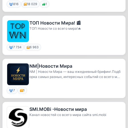
816
18 029
1
ТОП Новости Мира! 📰
ТОП Новости со всего мира!🔥
7 734
6 963
NM|Новости Мира
NM | Новости Мира — ваш ежедневный брифинг.Подб
орка самых разных, интересных событий со всего ми
р...
7
1
SMI.MOBi -Новости мира
Канал новостей со всего мира сайта smi.mobi