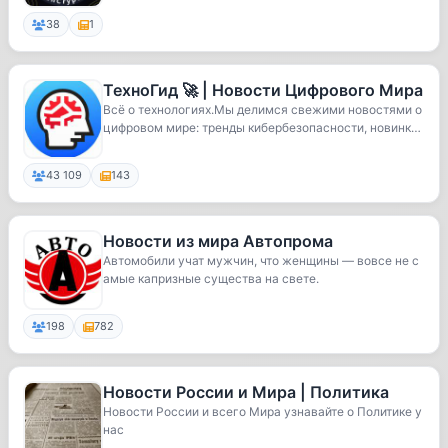
38
1
ТехноГид 🚀 | Новости Цифрового Мира
Всё о технологиях.Мы делимся свежими новостями о
цифровом мире: тренды кибербезопасности, новинк
и...
43 109
143
Новости из мира Автопрома
Автомобили учат мужчин, что женщины — вовсе не с
амые капризные существа на свете.
198
782
Новости России и Мира | Политика
Новости России и всего Мира узнавайте о Политике у
нас