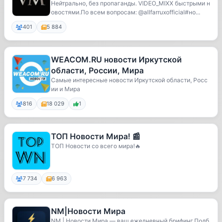
Нейтрально, без пропаганды. VIDEO_MIXX быстрыми н
овостями.По всем вопросам: @allfarruxofficial#но...
401
5 884
WEACOM.RU новости Иркутской
области, России, Мира
Самые интересные новости Иркутской области, Росс
ии и Мира
816
18 029
1
ТОП Новости Мира! 📰
ТОП Новости со всего мира!🔥
7 734
6 963
NM|Новости Мира
NM | Новости Мира — ваш ежедневный брифинг.Подб