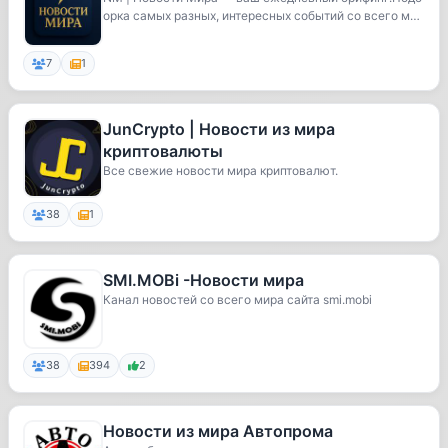
орка самых разных, интересных событий со всего ми
р...
7
1
JunCrypto | Новости из мира
криптовалюты
Все свежие новости мира криптовалют.
38
1
SMI.MOBi -Новости мира
Канал новостей со всего мира сайта smi.mobi
38
394
2
Новости из мира Автопрома