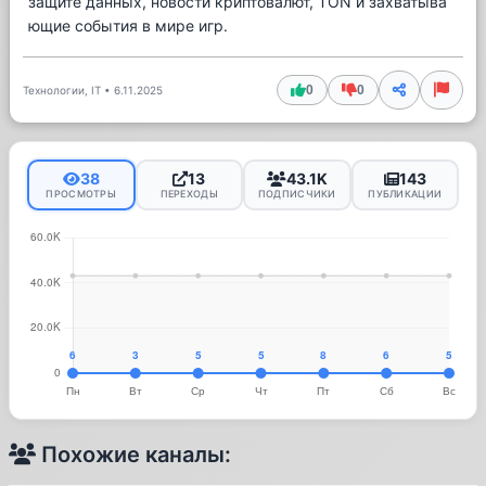
защите данных, новости криптовалют, TON и захватыва
ющие события в мире игр.
0
0
Технологии, IT
•
6.11.2025
38
13
43.1K
143
ПРОСМОТРЫ
ПЕРЕХОДЫ
ПОДПИСЧИКИ
ПУБЛИКАЦИИ
Похожие каналы: