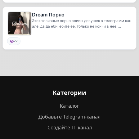
Dream Порно
Эксклюзивные порно сливы девушек в телеграмм кан
але. да да еби, ебите ее. только не кончи в нее. ...
27
Категории
Каталог
Добавьте Telegram-канал
Создайте ТГ канал