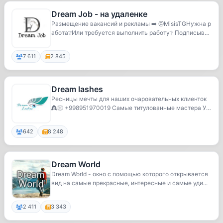
Dream Job - на удаленке
Размещение вакансий и рекламы ➡️ @MisisTGНужна р
абота❔Или требуется выполнить работу❔ Подписывай
с...
7 611
2 845
Dream lashes
Ресницы мечты для наших очаровательных клиенток
👸🏻 +998951970019 Самые титулованные мастера Уз
беки...
642
8 248
Dream World
Dream World - окно с помощью которого открывается
вид на самые прекрасные, интересные и самые уди...
2 411
3 343