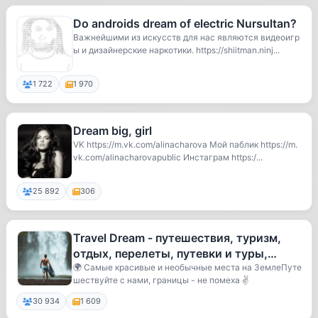
Do androids dream of electric Nursultan?
Важнейшими из искусств для нас являются видеоигр
ы и дизайнерские наркотики. https://shiitman.ninj...
1 722
1 970
Dream big, girl
VK https://m.vk.com/alinacharova Мой паблик https://m.
vk.com/alinacharovapublic Инстаграм https:/...
25 892
306
Travel Dream - путешествия, туризм,
отдых, перелеты, путевки и туры,
Турция, Египет, Тайланд, Бали,
🌍 Самые красивые и необычные места на ЗемлеПуте
шествуйте с нами, границы - не помеха ✌️
30 934
1 609