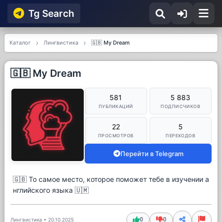
Tg Searсh
Каталог
Лингвистика
🇬🇧 My Dream
🇬🇧 My Dream
581
5 883
ПУБЛИКАЦИЙ
ПОДПИСЧИКОВ
22
5
ПРОСМОТРОВ
ПЕРЕХОДОВ
Перейти в Telegram
🇬🇧 То самое место, которое поможет тебе в изучении а
нглийского языка 🇺🇲
0
0
Лингвистика
•
20.10.2025