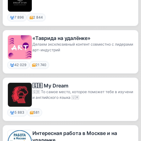
7 896
2 844
«Таврида на удалёнке»
Делаем эксклюзивный контент совместно с лидерами
арт-индустрий
42 029
21 740
🇬🇧 My Dream
🇬🇧 То самое место, которое поможет тебе в изучени
и английского языка 🇺🇲
5 883
581
Интересная работа в Москве и на
удаленке