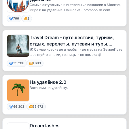
Самые актуальные и интересные вакансии в Москве,
мире и на удаленке. Наш сайт - promopoisk.com
766
2
Travel Dream - путешествия, туризм,
отдых, перелеты, путевки и туры,
Турция, Египет, Тайланд, Бали,
🌍 Самые красивые и необычные места на ЗемлеПуте
шествуйте с нами, границы - не помеха ✌️
29 286
1 609
На удалёнке 2.0
Вакансии на удалёнку.
66 303
35 672
Dream lashes