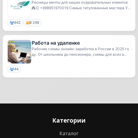
Ресницы мечты для наших очаровательных клиенток
👸🏻 +998951970019 Самые титулованные мастера Уз
беки...
642
8 248
Работа на удаленке
Рабочие схемы онлайн-заработка в России в 2025 го
ду. От школьника до пенсионера, схемы для всех в...
44
Категории
Каталог