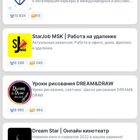
о акселерации карьеры в международных и российск
их...
10 834
915
StarJob MSK | Работа на удаленке
Актуальные вакансии. Работа в офисе, дома, фриланс
и удаленка.
9 288
2 045
Уроки рисования DREAM&DRAW
Уроки рисования, скетчинг. Школа рисования DREAM&
DRAW
8 965
2 963
Dream Star | Онлайн кинотеатр
Новинки кино и сериалов 2022 в вашем кармане!