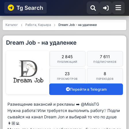
Tg Searсh
Каталог
Работа, Карьера
Dream Job - на удаленке
Dream Job - на удаленке
2 845
7 611
ПУБЛИКАЦИЙ
ПОДПИСЧИКОВ
23
8
ПРОСМОТРОВ
ПЕРЕХОДОВ
Перейти в Telegram
Размещение вакансий и рекламы ➡️ @MisisTG
Нужна работа❔Или требуется выполнить работу❔ Подпи
сывайся на канал Dream Jon и выбирай то что по душе
👩🏼‍💻