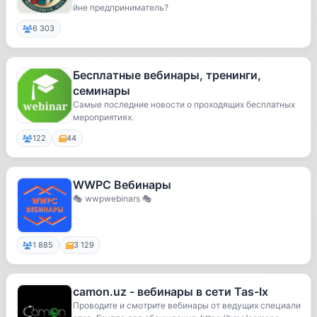
йне предприниматель?
6 303
Бесплатные вебинары, тренинги,
семинары
Самые последние новости о проходящих бесплатных
мероприятиях.
122
44
WWPC Вебинары
🎭 wwpwebinars 🎭
1 885
3 129
camon.uz - вебинары в сети Tas-Ix
Проводите и смотрите вебинары от ведущих специали