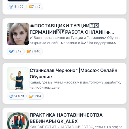
15 492
7 442
🔥ПОСТАВЩИКИ ТУРЦИИ🇹🇷
ГЕРМАНИИ🇩🇪РАБОТА ОНЛАЙН🔥
ОБУЧЕНИЕ
✔️ База поставщиков из Турции и Германии✔️ Обучаю
открытию онлайн-магазина с 0✔️ Чат поддержки🔥
1 849
13 846
Станислав Черноног |Массаж Онлайн
Обучение
Канал, где мы учим массажу и достойному заработку
на любимом деле
24 979
6 284
ПРАКТИКА НАСТАВНИЧЕСТВА
ВЕБИНАРЫ GK_ALEX
КАК ЗАПУСТИТЬ НАСТАВНИЧЕСТВО, если ты в оффла