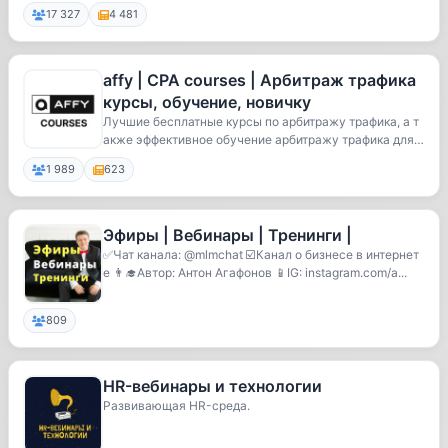
17 327
4 481
affy | CPA courses | Арбитраж трафика
курсы, обучение, новичку
Лучшие бесплатные курсы по арбитражу трафика, а т
акже эффективное обучение арбитражу трафика для
...
1 989
623
Эфиры | Вебинары | Тренинги |
✅Чат канала: @mlmchat ☑️Канал о бизнесе в интернет
е 👨‍🎓Автор: Антон Агафонов 📱IG: instagram.com/a...
809
HR-вебинары и технологии
Развивающая HR-среда.