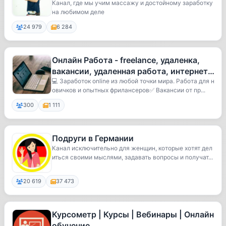
Канал, где мы учим массажу и достойному заработку
на любимом деле
24 979
6 284
Онлайн Работа - freelance, удаленка,
вакансии, удаленная работа, интернет
заработок online, поиск пе
💻 Заработок online из любой точки мира. Работа для н
овичков и опытных фрилансеров✅ Вакансии от пр...
300
1 111
Подруги в Германии
Канал исключительно для женщин, которые хотят дел
иться своими мыслями, задавать вопросы и получат...
20 619
37 473
Курсометр | Курсы | Вебинары | Онлайн
обучение