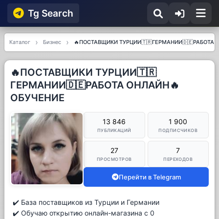
Tg Searсh
Каталог
Бизнес
🔥ПОСТАВЩИКИ ТУРЦИИ🇹🇷ГЕРМАНИИ🇩🇪РАБОТА 
🔥ПОСТАВЩИКИ ТУРЦИИ🇹🇷
ГЕРМАНИИ🇩🇪РАБОТА ОНЛАЙН🔥
ОБУЧЕНИЕ
13 846
1 900
ПУБЛИКАЦИЙ
ПОДПИСЧИКОВ
27
7
ПРОСМОТРОВ
ПЕРЕХОДОВ
Перейти в Telegram
✔️ База поставщиков из Турции и Германии
✔️ Обучаю открытию онлайн-магазина с 0