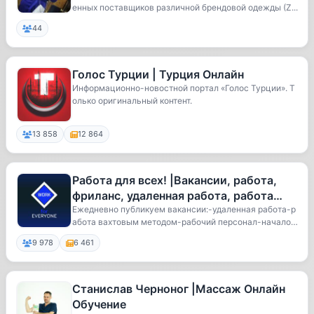
енных поставщиков различной брендовой одежды (Z...
44
Голос Турции | Турция Онлайн
Информационно-новостной портал «Голос Турции». Т
олько оригинальный контент.
13 858
12 864
Работа для всех! |Вакансии, работа,
фриланс, удаленная работа, работа
вахтой
Ежедневно публикуем вакансии:-удаленная работа-р
абота вахтовым методом-рабочий персонал-начало к
а...
9 978
6 461
Станислав Черноног |Массаж Онлайн
Обучение