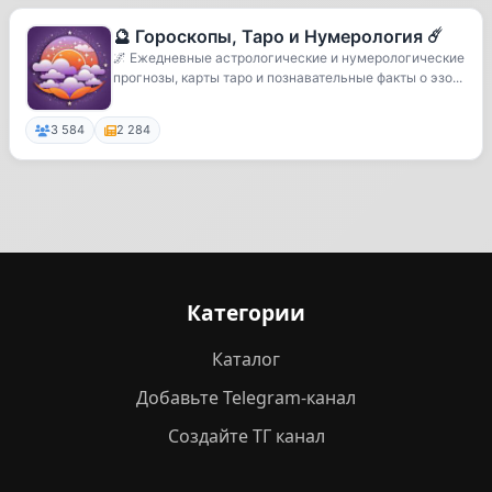
🔮 Гороскопы, Таро и Нумерология ☄️
🌌 Ежедневные астрологические и нумерологические
прогнозы, карты таро и познавательные факты о эзо...
3 584
2 284
Категории
Каталог
Добавьте Telegram-канал
Создайте ТГ канал