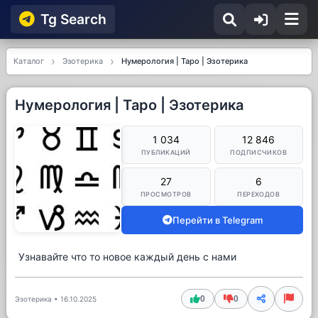
Tg Searсh
Каталог
Эзотерика
Нумерология | Таро | Эзотерика
Нумерология | Таро | Эзотерика
1 034
12 846
ПУБЛИКАЦИЙ
ПОДПИСЧИКОВ
27
6
ПРОСМОТРОВ
ПЕРЕХОДОВ
Перейти в Telegram
Узнавайте что то новое каждый день с нами
0
0
Эзотерика
•
16.10.2025