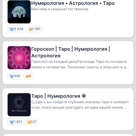
Нумерология • Астрология • Таро
Мистика и сверхъестественное
9 949
1 091
Гороскоп | Таро | Нумерология |
Астрология
Гороскоп на каждый деньРасклады Таро по понедель
никам и четвергам. Полезные советы и зоны роста д...
468
6
Таро | Нумерология 🌞
🌜Здесь вы найдете глубокие анализы таро и нумерол
огии, помогающие разгадать загадки вашей жизни.
🌓...
1 801
137