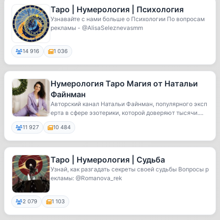
Таро | Нумерология | Психология
Узнавайте с нами больше о Психологии По вопросам
рекламы - @AlisaSeleznevasmm
14 916
1 036
Нумерология Таро Магия от Натальи
Файнман
Авторский канал Натальи Файнман, популярного эксп
ерта в сфере эзотерики, которой доверяют тысячи....
11 927
10 484
Таро | Нумерология | Судьба
Узнай, как разгадать секреты своей судьбы Вопросы р
екламы: @Romanova_rek
2 079
1 103