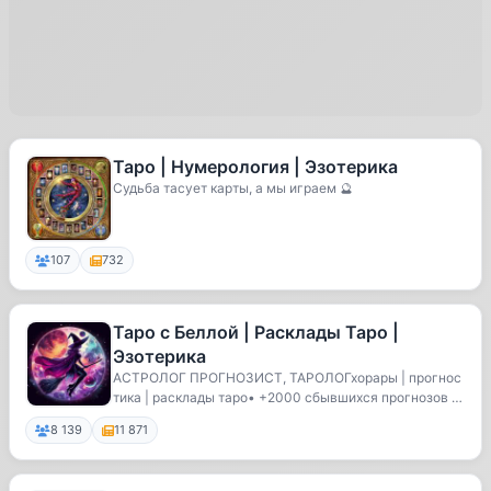
Таро | Нумерология | Эзотерика
Судьба тасует карты, а мы играем 🔮
107
732
Таро с Беллой | Расклады Таро |
Эзотерика
АСТРОЛОГ ПРОГНОЗИСТ, ТАРОЛОГхорары | прогнос
тика | расклады таро• +2000 сбывшихся прогнозов •
отв...
8 139
11 871