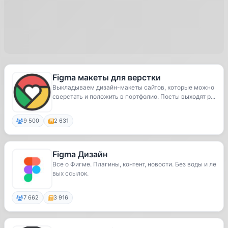
Figma макеты для верстки
Выкладываем дизайн-макеты сайтов, которые можно
сверстать и положить в портфолио. Посты выходят р...
9 500
2 631
Figma Дизайн
Все о Фигме. Плагины, контент, новости. Без воды и ле
вых ссылок.
7 662
3 916