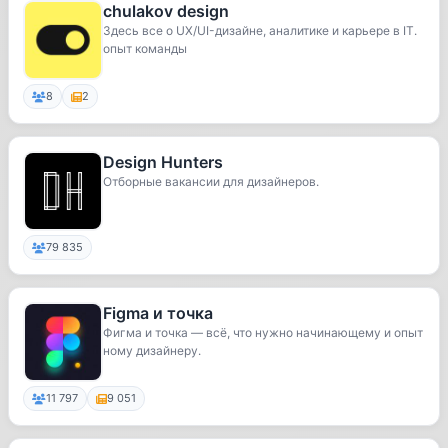
chulakov design
Здесь все о UX/UI-дизайне, аналитике и карьере в IT.
опыт команды
8
2
Design Hunters
Отборные вакансии для дизайнеров.
79 835
Figma и точка
Фигма и точка — всё, что нужно начинающему и опыт
ному дизайнеру.
11 797
9 051