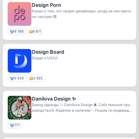
Design Porn
Канал о том, что творят дизайнеры, когда на них никто
не смотрит 🙈
8 788
6 811
Design Board
Борда о UX/UI.
9 540
3 365
Danilova Design ✨
Бренд одежды — Danilova Design 🧵 Собственное про
изводство👗 Изделия в наличии🪡 Пошив по индивиду
ал...
777