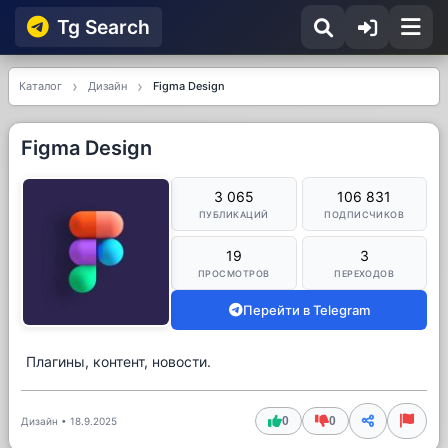
Tg Searсh
Каталог
Дизайн
Figma Design
Figma Design
3 065
106 831
ПУБЛИКАЦИЙ
ПОДПИСЧИКОВ
19
3
ПРОСМОТРОВ
ПЕРЕХОДОВ
Перейти в Telegram
Плагины, контент, новости.
0
0
Дизайн
•
18.9.2025