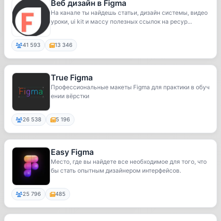
Веб дизайн в Figma
На канале ты найдешь статьи, дизайн системы, видео
уроки, ui kit и массу полезных ссылок на ресур...
41 593
13 346
True Figma
Профессиональные макеты Figma для практики в обуч
ении вёрстки
26 538
5 196
Easy Figma
Место, где вы найдете все необходимое для того, что
бы стать опытным дизайнером интерфейсов.
25 796
485