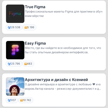
True Figma
Профессиональные макеты Figma для практики в обуч
ении вёрстки
26 538
5 196
Easy Figma
Место, где вы найдете все необходимое для того, что
бы стать опытным дизайнером интерфейсов.
25 796
483
Архитектура и дизайн с Ксенией
О дизайне интерьера и архитектуре с любовью ❤️ и ю
мором.Автор канала - режиссер-документалист и д...
937
10 742