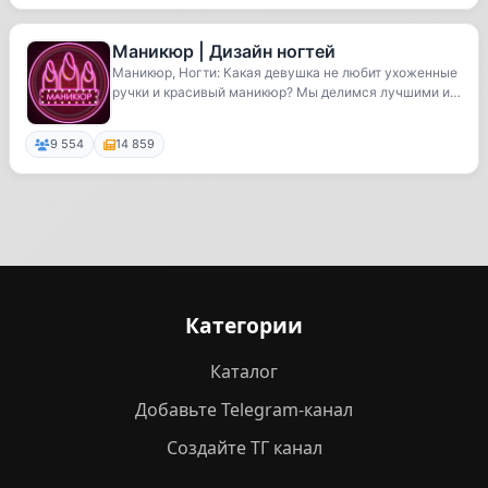
Маникюр | Дизайн ногтей
Маникюр, Ногти: Какая девушка не любит ухоженные
ручки и красивый маникюр? Мы делимся лучшими ид
е...
9 554
14 859
Категории
Каталог
Добавьте Telegram-канал
Создайте ТГ канал