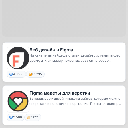
Веб дизайн в Figma
На канале ты найдешь статьи, дизайн системы, видео
уроки, ui kit и массу полезных ссылок на ресур...
41 688
13 295
Figma макеты для верстки
Выкладываем дизайн-макеты сайтов, которые можно
сверстать и положить в портфолио. Посты выходят р...
9 500
2 631