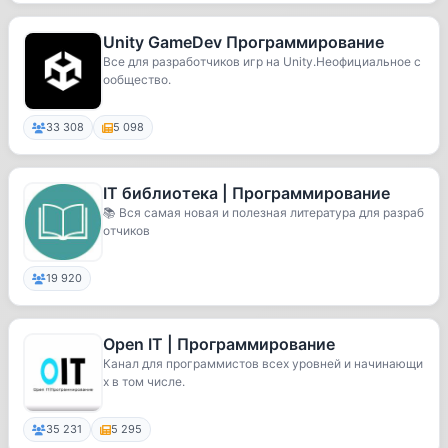
Unity GameDev Программирование
Все для разработчиков игр на Unity.Неофициальное с
ообщество.
33 308
5 098
IT библиотека | Программирование
📚 Вся самая новая и полезная литература для разраб
отчиков
19 920
Open IT | Программирование
Канал для программистов всех уровней и начинающи
х в том числе.
35 231
5 295