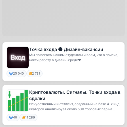
Точка входа ⚫️ Дизайн-вакансии
Мы помогаем нашим студентам и всем, кто в поиске,
найти работу в дизайн-среде🖤
25 040
2 781
Криптовалюты. Сигналы. Точки входа в
сделки
Искусственный интеллект, созданный на базе 4-х инд
икаторов анализирует около 500 торговых пар на ...
40
11 286