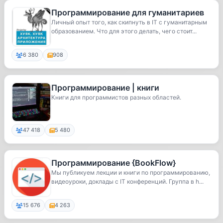
Программирование для гуманитариев
Личный опыт того, как скипнуть в IT с гуманитарным
образованием. Что для этого делать, чего стоит...
6 380
908
Программирование | книги
Книги для программистов разных областей.
47 418
5 480
Программирование {BookFlow}
Мы публикуем лекции и книги по программированию,
видеоуроки, доклады с IT конференций. Группа в h...
15 676
4 263