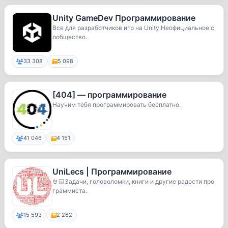
Unity GameDev Программирование
Все для разработчиков игр на Unity.Неофициальное с
ообщество.
33 308
5 098
[404] — программирование
Научим тебя программировать бесплатно.
41 046
4 151
UniLecs | Программирование
🤘🏻Задачи, головоломки, книги и другие радости про
граммиста.
15 593
2 262