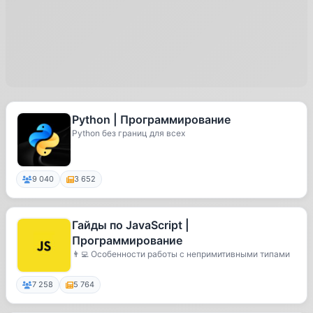
Python | Программирование
Python без границ для всех
9 040
3 652
Гайды по JavaScript |
Программирование
👨‍💻 Особенности работы с непримитивными типами
7 258
5 764