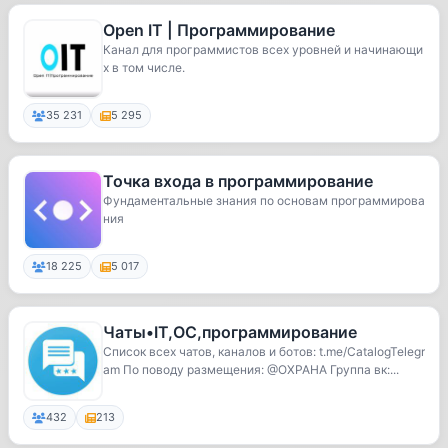
Open IT | Программирование
Канал для программистов всех уровней и начинающи
х в том числе.
35 231
5 295
Точка входа в программирование
Фундаментальные знания по основам программирова
ния
18 225
5 017
Чаты•IT,ОС,программирование
Список всех чатов, каналов и ботов: t.me/CatalogTelegr
am По поводу размещения: @OXPAHA Группа вк:...
432
213