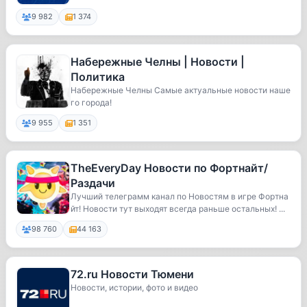
9 982
1 374
Набережные Челны | Новости |
Политика
Набережные Челны Самые актуальные новости наше
го города!
9 955
1 351
TheEveryDay Новости по Фортнайт/
Раздачи
Лучший телеграмм канал по Новостям в игре Фортна
йт! Новости тут выходят всегда раньше остальных! ...
98 760
44 163
72.ru Новости Тюмени
Новости, истории, фото и видео