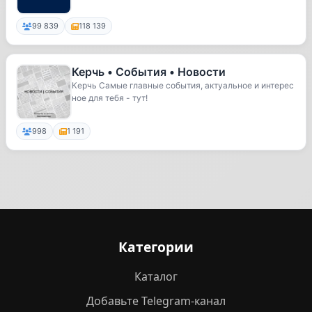
99 839
118 139
Керчь • События • Новости
Керчь Самые главные события, актуальное и интерес
ное для тебя - тут!
998
1 191
Категории
Каталог
Добавьте Telegram-канал