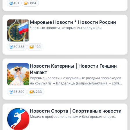
401
5 884
Мировые Новости * Новости России
Честные новости, которые мы заслужили
30 238
1 109
Новости Катерины | Новости Геншин
Импакт
Вкусные новости и ежедневные раздачи промокодов
на крылья 🦋 🔸Владелица (вопросы/реклама) – @miss
_...
25 390
8 233
Новости Спорта | Спортивные новости
Медиа о профессиональном и блогерском спорте.