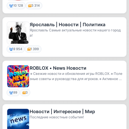
10 128
3 314
Ярославль | Новости | Политика
Ярославль Самые актуальные новости нашего город
а!
9 954
1 399
ROBLOX • News Новости
🔹Свежие новости и обновления игры ROBLOX.🔹Поле
зные советы и руководства для игроков.🔹Активное и
д...
99
3
Новости | Интересное | Мир
Последние новостные события!