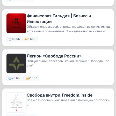
Финансовая Гильдия | Бизнес и
Инвестиции
Объединение людей, определяющихся высоким имущ
ественным положением. Принадлежность к финансов
ой г...
4 995
2 550
Легион «Свобода России»
Официальный телеграм-канал Легиона "Свобода Рос
сии"
78 668
2 537
Свобода внутри|Freedom.inside
Все о самосовершенствовании с помощью психологи
и