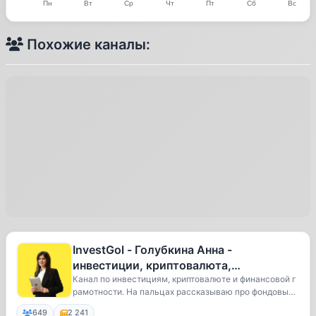
Похожие каналы:
InvestGol - Голубкина Анна -
инвестиции, криптовалюта,
финансовая грамотность
Канал по инвестициям, криптовалюте и финансовой г
рамотности. На пальцах рассказываю про фондовый
...
649
2 241