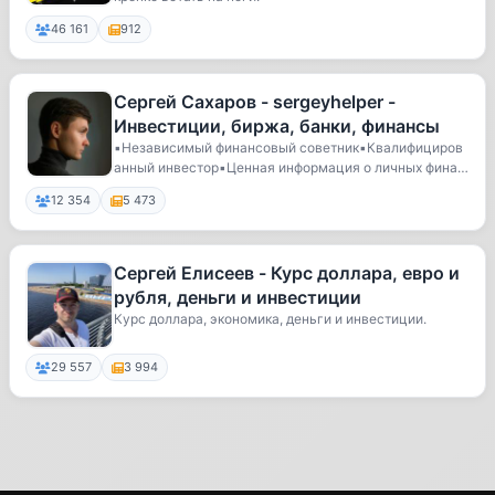
46 161
912
Сергей Сахаров - sergeyhelper -
Инвестиции, биржа, банки, финансы
▪️Независимый финансовый советник▪️Квалифициров
анный инвестор▪️Ценная информация о личных финан
са...
12 354
5 473
Сергей Елисеев - Курс доллара, евро и
рубля, деньги и инвестиции
Курс доллара, экономика, деньги и инвестиции.
29 557
3 994