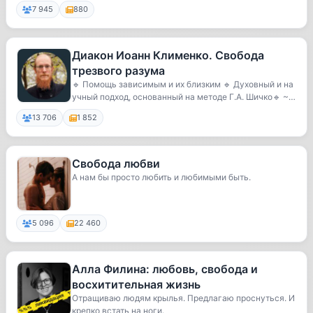
7 945
880
Диакон Иоанн Клименко. Свобода
трезвого разума
🔹 Помощь зависимым и их близким 🔹 Духовный и на
учный подход, основанный на методе Г.А. Шичко🔹 ~7
5...
13 706
1 852
Свобода любви
А нам бы просто любить и любимыми быть.
5 096
22 460
Алла Филина: любовь, свобода и
восхитительная жизнь
Отращиваю людям крылья. Предлагаю проснуться. И
крепко встать на ноги.