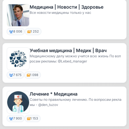
Медицина | Новости | Здоровье
Все новости медицины только у нас
8 006
1 252
Учебная медицина | Медик | Врач
Медицинскому делу можно учится всю жизнь По воп
росам рекламы: @Lebed_manager
7 675
1 098
Лечение * Медицина
Советы по правильному лечению. По вопросам рекла
мы - @den_tuzov
7 900
1 153