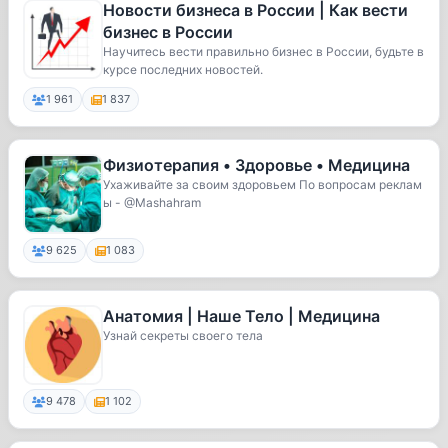
Новости бизнеса в России | Как вести
бизнес в России
Научитесь вести правильно бизнес в России, будьте в
курсе последних новостей.
1 961
1 837
Физиотерапия • Здоровье • Медицина
Ухаживайте за своим здоровьем По вопросам реклам
ы - @Mashahram
9 625
1 083
Анатомия | Наше Тело | Медицина
Узнай секреты своего тела
9 478
1 102