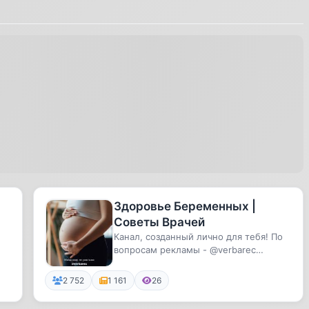
Здоровье Беременных |
Советы Врачей
Канал, созданный лично для тебя! По
вопросам рекламы - @verbarec
Комплексное продвижение - @tgm_s...
2 752
1 161
26