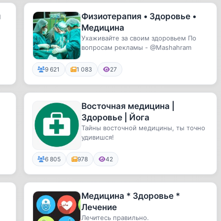
ы
Физиотерапия • Здоровье •
Медицина
Ухаживайте за своим здоровьем По
вопросам рекламы - @Mashahram
9 621
1 083
27
Восточная медицина |
Здоровье | Йога
Тайны восточной медицины, ты точно
удивишся!
6 805
978
42
Медицина * Здоровье *
Лечение
Лечитесь правильно.