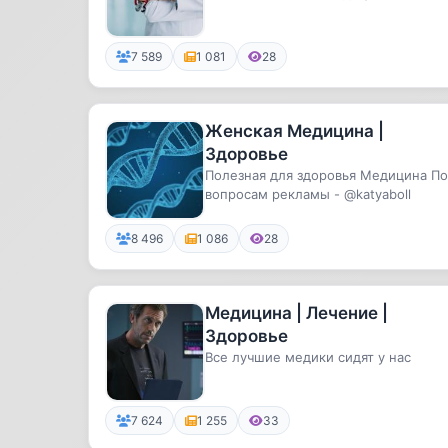
7 589
1 081
28
Женская Медицина |
Здоровье
Полезная для здоровья Медицина По
вопросам рекламы - @katyaboll
8 496
1 086
28
Медицина | Лечение |
Здоровье
Все лучшие медики сидят у нас
7 624
1 255
33