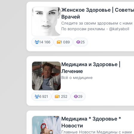
Женское Здоровье | Совет
Врачей
Следите за своим здоровьем с нами
По вопросам рекламы - @katyaboll
14 166
1 089
25
Медицина и Здоровье |
Лечение
Всё о медицине
6 921
1 252
29
Медицина * Здоровье *
Новости
Главные Новости Медицины с нами