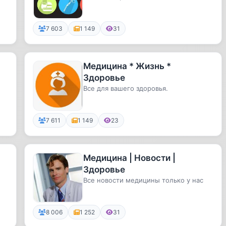
7 603
1 149
31
Медицина * Жизнь *
Здоровье
Все для вашего здоровья.
7 611
1 149
23
Медицина | Новости |
Здоровье
Все новости медицины только у нас
8 006
1 252
31