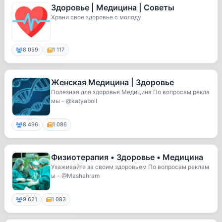
Здоровье | Медицина | Советы
Храни свое здоровье с молоду
8 059
1 117
Женская Медицина | Здоровье
Полезная для здоровья Медицина По вопросам рекла
мы - @katyaboll
8 496
1 086
Физиотерапия • Здоровье • Медицина
Ухаживайте за своим здоровьем По вопросам реклам
ы - @Mashahram
9 621
1 083