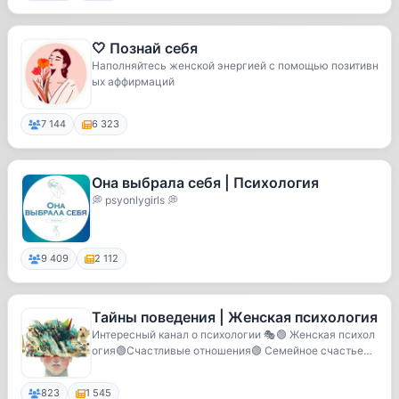
🤍 Познай себя
Наполняйтесь женской энергией с помощью позитивн
ых аффирмаций
7 144
6 323
Она выбрала себя | Психология
💭 psyonlygirls 💭
9 409
2 112
Тайны поведения | Женская психология
Интересный канал о психологии 🎭🟢 Женская психол
огия🟢Счастливые отношения🟢 Семейное счастье🟢
Бьюти...
823
1 545