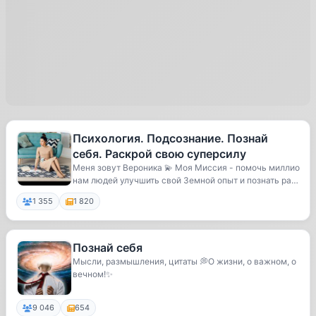
Психология. Подсознание. Познай
себя. Раскрой свою суперсилу
Меня зовут Вероника 💫 Моя Миссия - помочь миллио
нам людей улучшить свой Земной опыт и познать ра
д...
1 355
1 820
Познай себя
Мысли, размышления, цитаты 💭О жизни, о важном, о
вечном!✨
9 046
654