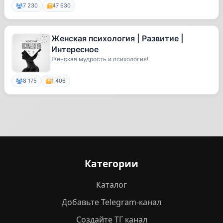
7 230
47 630
Женская психология | Развитие |
Интересное
Женская мудрость и психология!
8 175
1 406
Категории
Каталог
Добавьте Telegram-канал
Создайте ТГ канал