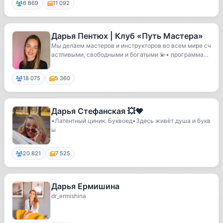
6 869
11 092
Дарья Пентюх | Клуб «Путь Мастера» ️
Мы делаем мастеров и инструкторов во всем мире сч
астливыми, свободными и богатыми 💫• программа•
о...
18 075
5 360
Дарья Стефанская 💥❤️
▪️Латентный циник. Буквоед▪️Здесь живёт душа и букв
ы
20 821
7 525
Дарья Ермишина
dr_ermishina