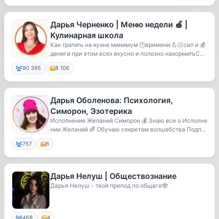
Дарья Черненко | Меню недели 🍏 |
Кулинарная школа
Как тратить на кухне минимум 🕑времени 💪🏻сил и 💰
денеги при этом всех вкусно и полезно накормитьСи
с...
90 395
8 106
Дарья Оболенова: Психология,
Симорон, Эзотерика
Исполнение Желаний Симорон 💰 Знаю все о Исполне
нии Желаний 🌈 Обучаю секретам волшебства Подпи
сыва...
757
6
Дарья Нелуш | Обществознание
Дарья Нелуш - твой препод по общаге🤓
468
4