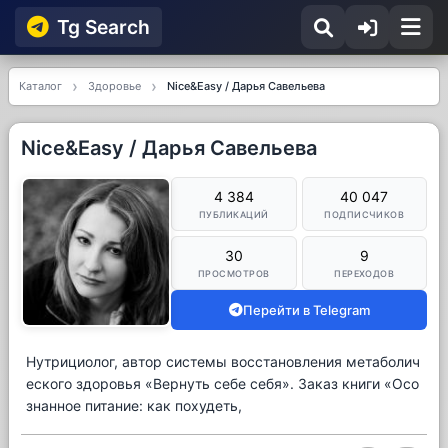
Tg Searсh
Каталог
Здоровье
Nice&Easy / Дарья Савельева
Nice&Easy / Дарья Савельева
4 384
40 047
ПУБЛИКАЦИЙ
ПОДПИСЧИКОВ
30
9
ПРОСМОТРОВ
ПЕРЕХОДОВ
Перейти в Telegram
Нутрициолог, автор системы восстановления метаболич
еского здоровья «Вернуть себе себя». Заказ книги «Осо
знанное питание: как похудеть,