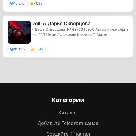
16 070
7 028
Dolli // Дарья Скворцова
Я Даша Скворцова. № 4975648930 Автор мини-сериа
лов.🧝🏻‍♀️ Мама Эксилиана Креатор Т-Банка
35 002
5 642
Категории
Каталог
Добавьте Telegram-канал
Создайте ТГ канал