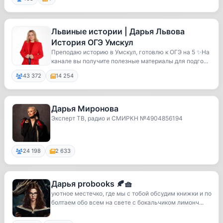
Львиные истории | Дарья Львова
История ОГЭ Умскул
Преподаю историю в Умскул, готовлю к ОГЭ на 5 ✨На
канале вы получите полезные материалы для подго...
43 372
14 254
Дарья Миронова
Эксперт ТВ, радио и СМИРКН №4904856194
24 198
2 633
Дарья probooks 🍂🧺
уютное местечко, где мы с тобой обсудим книжки и по
болтаем обо всем на свете с бокальчиком лимонч...