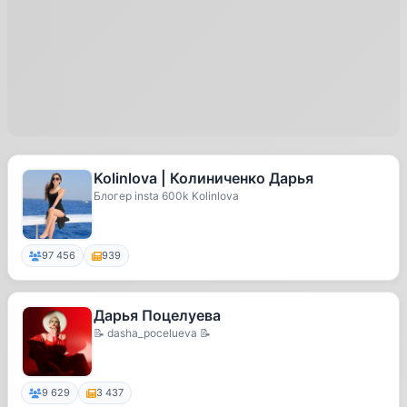
Kolinlova | Колиниченко Дарья
Блогер insta 600k Kolinlova
97 456
939
Дарья Поцелуева
📝 dasha_pocelueva 📝
9 629
3 437