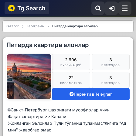
Tg Searсh
Каталог
Телеграмм
Питерда квартира елонлар
Питерда квартира елонлар
2 606
3
ПУБЛИКАЦИЙ
ПЕРЕХОДОВ
22
3
ПРОСМОТРОВ
ПЕРЕХОДОВ
Перейти в Telegram
🌐Санкт-Петербург шахридаги мусофирлар учун
Фақат «квартира >> Канали
Жойланган Эълонлар Пули тўланиш тўланмастлигига "Ад
мин" жавобгар эмас