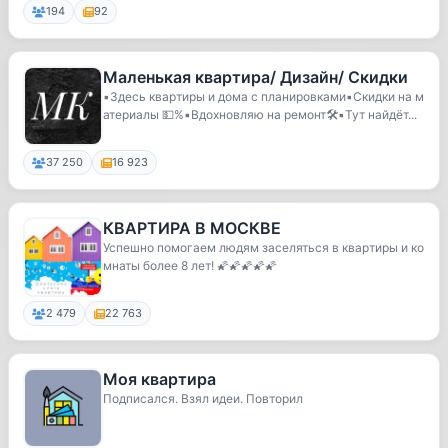
194
92
Маленькая квартира/ Дизайн/ Скидки
▪️Здесь квартиры и дома с планировками▪️Скидки на м
атериалы 💵%▪️Вдохновляю на ремонт🛠▪️Тут найдёт...
37 250
16 923
КВАРТИРА В МОСКВЕ
Успешно помогаем людям заселяться в квартиры и ко
мнаты более 8 лет! 🌠🌠🌠🌠🌠
2 479
22 763
Моя квартира
Подписался. Взял идеи. Повторил