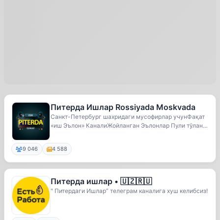
Питерда Ишлар Rossiyada Moskvada
Санкт-Петербург шахридаги мусофирлар учунФақат
«иш Эълон» КаналиЖойланган Эълонлар Пули тўлани
ш т...
9 046
4 588
Питерда ишлар • 🇺🇿🇷🇺
" Питердаги Ишлар” телеграм каналига хуш келибсиз!