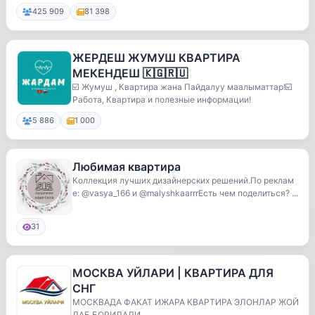
425 909
81 398
ЖЕРДЕШ ЖУМУШ КВАРТИРА
МЕКЕНДЕШ 🇰🇬🇷🇺
☑️ Жумуш , Квартира жана Пайдалуу маалыматтар!☑️
Работа, Квартира и полезные информации!
5 886
1 000
Любимая квартира
Коллекция лучших дизайнерских решений.По реклам
е: @vasya_166 и @malyshkaarrrЕсть чем поделиться? ...
31
МОСКВА УЙЛАРИ | КВАРТИРА ДЛЯ
СНГ
МОСКВАДА ФАКАТ ИЖАРА КВАРТИРА ЭЛОНЛАР ЖОЙ
ЛАБ БОРИЛАДИ