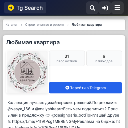
Tg Searсh
Каталог
Строительство и ремонт
Любимая квартира
Любимая квартира
31
9
ПРОСМОТРОВ
ПЕРЕХОДОВ
Перейти в Telegram
Коллекция лучших дизайнерских решений.По рекламе:
@vasya_166 и @malyshkaarrrЕсть чем поделиться? Прис
ылай в предложку 👉 @designparis_botПриглашай друзе
й: https://t.me/+1f9tPsg1MBRkNGMyРеклама на бирже: ht
tps://telega.in/c/+1f9tPsg1MBRkNGMy