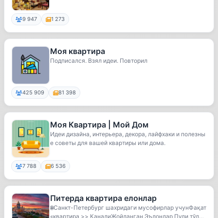
9 947
1 273
Моя квартира
Подписался. Взял идеи. Повторил
425 909
81 398
Моя Квартира | Мой Дом
Идеи дизайна, интерьера, декора, лайфхаки и полезны
е советы для вашей квартиры или дома.
7 788
6 536
Питерда квартира елонлар
🌐Санкт-Петербург шахридаги мусофирлар учунФақат
«квартира >> КаналиЖойланган Эълонлар Пули тўлан