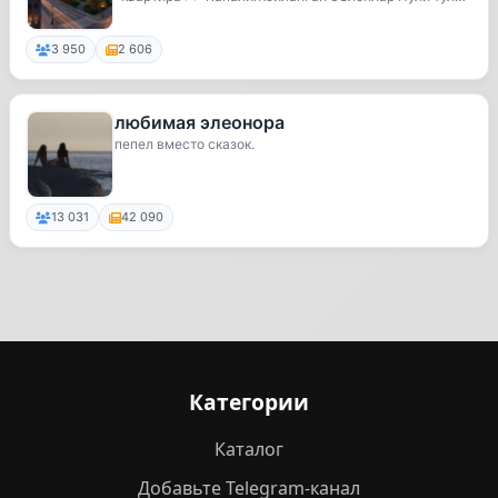
и...
3 950
2 606
любимая элеонора
пепел вместо сказок.
13 031
42 090
Категории
Каталог
Добавьте Telegram-канал