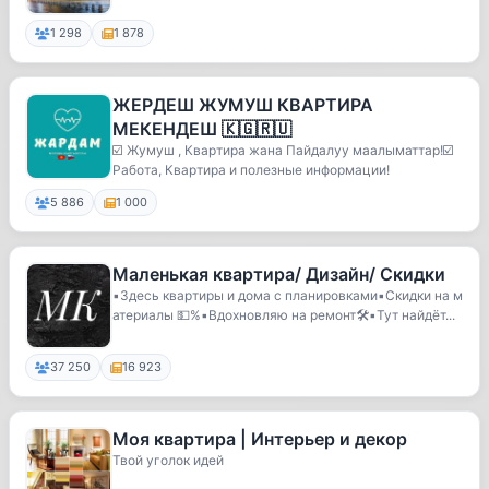
1 298
1 878
ЖЕРДЕШ ЖУМУШ КВАРТИРА
МЕКЕНДЕШ 🇰🇬🇷🇺
☑️ Жумуш , Квартира жана Пайдалуу маалыматтар!☑️
Работа, Квартира и полезные информации!
5 886
1 000
Маленькая квартира/ Дизайн/ Скидки
▪️Здесь квартиры и дома с планировками▪️Скидки на м
атериалы 💵%▪️Вдохновляю на ремонт🛠▪️Тут найдёт...
37 250
16 923
Моя квартира | Интерьер и декор
Твой уголок идей