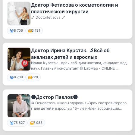
Доктор Фетисова о косметологии и
пластической хирургии
💅 Doctorfetisova 💅
8 706
3 781
Доктор Ирина Курстак. 🔬Всё об
анализах детей и взрослых
Ирина Курстак - врач лаб. диагностики, кандидат мед.
наук. Главный консультант 🔴 LabMap - ONLINE ...
8 709
220
🟣Доктор Павлов🟣
♻️ Основатель школы здоровья ▫️Врач гастроэнтероло
г для детей и взрослых 15+ лет▫️Член ассоциации...
75 627
7 083