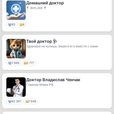
Домашний доктор
💊 dom_dok 💊
85
4
Твой доктор 🩺
Здоровье не купишь. Береги его вместе с нами.
7 666
2 777
Доктор Владислав Ченчак
Главная Мама РФ
82 367
7 648