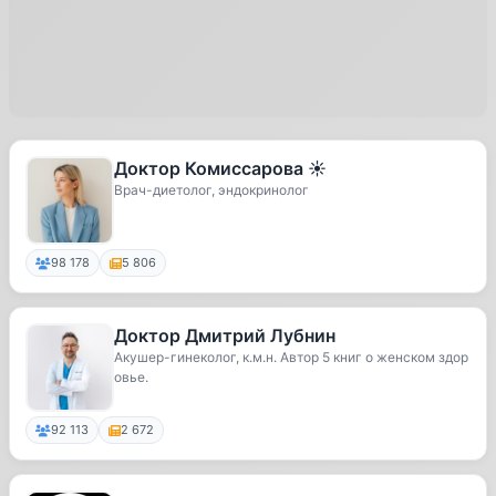
Доктор Комиссарова ☀️
Врач-диетолог, эндокринолог
98 178
5 806
Доктор Дмитрий Лубнин
Акушер-гинеколог, к.м.н. Автор 5 книг о женском здор
овье.
92 113
2 672