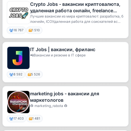
Crypto Jobs - вакансии криптовалюта,
удаленная работа онлайн, freelance
блокчейн, online удаленка, а
Лучшие вакансии из мира криптовалют: разработка, б
локчейн, ICOУдаленная работа для соискателей вс...
16 767
1 510
IT Jobs | вакансии, фриланс
📲Вакансии и резюме в IT сфере
8 592
5 526
marketing jobs - вакансии для
маркетологов
👷 marketing_rabota 👷
17 403
1 481