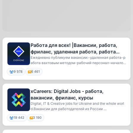
Работа для всех! |Вакансии, работа,
фриланс, удаленная работа, работа
вахтой
Ежедневно публикуем вакансии:-удаленная работа-р
абота вахтовым методом-рабочий персонал-начало к
а...
9 978
6 461
xCareers: Digital Jobs - работа,
вакансии, фриланс, курсы
Digital, IT & Creative jobs for Ukraine and the whole worl
d.Вакансии для работодателей из России ...
19 442
3 190