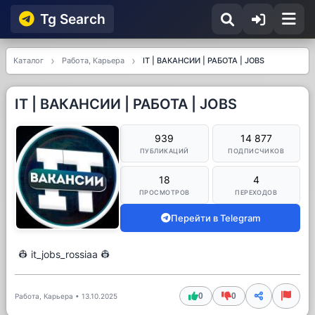
Tg Searсh
Каталог
Работа, Карьера
IT | ВАКАНСИИ | РАБОТА | JOBS
IT | ВАКАНСИИ | РАБОТА | JOBS
939
14 877
ПУБЛИКАЦИЙ
ПОДПИСЧИКОВ
18
4
ПРОСМОТРОВ
ПЕРЕХОДОВ
Перейти в Telegram
👷 it_jobs_rossiaa 👷
0
0
Работа, Карьера
•
13.10.2025