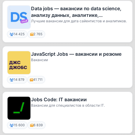
Data jobs — вакансии по data science,
анализу данных, аналитике,
искусственному интеллекту
Лучшие вакансии для дата сайентистов и аналитиков.
14 425
2 765
JavaScript Jobs — вакансии и резюме
Вакансии
14 879
41 711
Jobs Code: IT вакансии
Вакансии для специалистов в области IT.
15 600
6 839