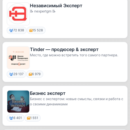
Независимый Эксперт
📝 nexpertgm 📝
72 838
15 528
Tinder — продюсер & эксперт
Место, где можно встретить того самого партнера.
29 137
6 979
Бизнес эксперт
Бизнес с экспертом: новые смыслы, связки и работа с
о своими динамиками
6 401
1 551