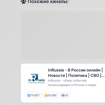
Похожие каналы:
InRussia - В России онлайн |
Новости | Политика | СВО |
Происшествия | Экономика
inRussia - обзор событий,
происходящих в России и мире.
19 807
18 586
24