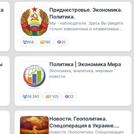
ка
Приднестровье. Экономика.
Политика.
Мы - наблюдатели. Здесь Вы увидите
только взвешенные и независимые
оценки. Ни за тех, ни за други...
608
780
20
ы
Политика | Экономика Мира
Экономика, аналитика, мировые
новости.
26 240
1 105
23
Новости. Геополитика.
Спецоперация в Украине.
Экономика России.
Новости. Геополитика. Спецоперация