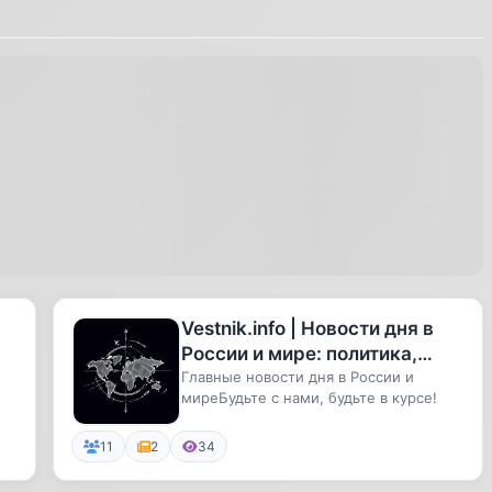
Vestnik.info | Новости дня в
России и мире: политика,
экономика, бизнес
Главные новости дня в России и
миреБудьте с нами, будьте в курсе!
11
2
34