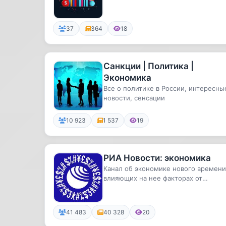
37
364
18
Санкции | Политика |
Экономика
Все о политике в России, интересны
новости, сенсации
10 923
1 537
19
РИА Новости: экономика
Канал об экономике нового времени
влияющих на нее факторах от
журналистов РИА Новости. События,.
41 483
40 328
20