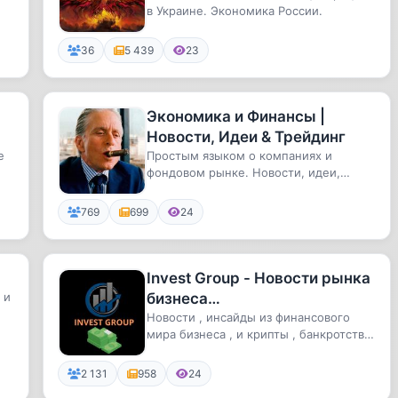
в Украине. Экономика России.
36
5 439
23
Экономика и Финансы |
Новости, Идеи & Трейдинг
е
Простым языком о компаниях и
фондовом рынке. Новости, идеи,
трейдингСодержимое не является
индиви...
769
699
24
Invest Group - Новости рынка
 и
бизнеса
,Инвестиции,Экономика.
Новости , инсайды из финансового
..
мира бизнеса , и крипты , банкротства,
крупные сделки, слияния и...
2 131
958
24