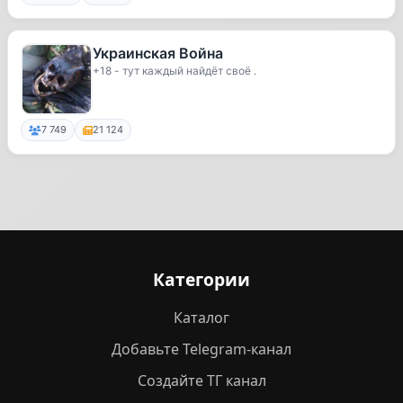
Украинская Война
+18 - тут каждый найдёт своё .
7 749
21 124
Категории
Каталог
Добавьте Telegram-канал
Создайте ТГ канал