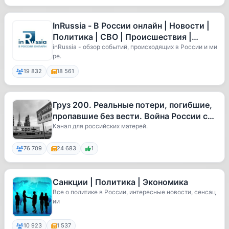
InRussia - В России онлайн | Новости |
Политика | СВО | Происшествия |
Экономика
inRussia - обзор событий, происходящих в России и ми
ре.
19 832
18 561
Груз 200. Реальные потери, погибшие,
пропавшие без вести. Война России с
Украиной.
Канал для российских матерей.
76 709
24 683
1
Санкции | Политика | Экономика
Все о политике в России, интересные новости, сенсац
ии
10 923
1 537