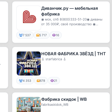
Диванчик.ру — мебельная
фабрика
◉ мск, спб 8(800)333-51-20◉ диваны
от 35 000₽, своё производство ◉
гарантия 5 лет, доставка без п...
7 537
5 717
16
НОВАЯ ФАБРИКА ЗВЁЗД | ТНТ
🎸 starfabrica 🎸

4 353
678
21
Фабрика скидок | WB
fabrikaskidok_WB