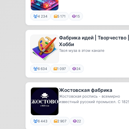
4 234
5 171
15
Фабрика идей | Творчество 
Хобби
Твоя муза в этом канале
6 634
1 097
24
Жостовская фабрика
Жостовская роспись - всемирно
известный русский промысел. C 182
года в подмосковной деревне Жост..
6 443
2 907
22