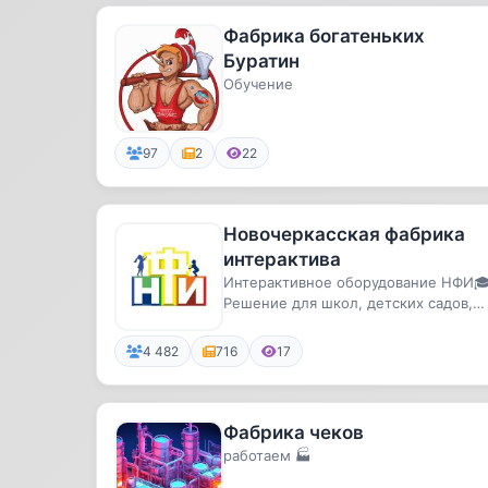
Фабрика богатеньких
Буратин
Обучение
97
2
22
Новочеркасская фабрика
интерактива
Интерактивное оборудование НФИ
Решение для школ, детских садов,
музеев👩🏼‍🏫2000+ реализованных
про...
4 482
716
17
Фабрика чеков
работаем 🏭