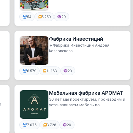
54
5 259
20
|
Фабрика Инвестиций
🔸Фабрика Инвестиций Андрея
Козловского
6 579
11 163
29
Мебельная фабрика АРОМАТ
30 лет мы проектируем, производим и
5
устанавливаем мебель по
.
индивидуальному заказу нашим
клиентам.
7 075
3 728
20