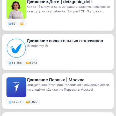
Движение.Дети | dvizgenie_deti
Как за 15 минут в день исправить вальгус, плоскостоп
ие и сутулость у ребенка. Получи ТОП-3 упражн...
69
1
Движение сознательных отказчиков
📰 stoparmy 📰
55 456
6 973
Движение Первых | Москва
Официальная страница Российского движения детей
и молодёжи «Движение Первых» в Москве!
14 293
11 920