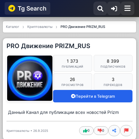
Tg Searсh
Каталог
Криптовалюты
PRO Движение PRIZM_RUS
PRO Движение PRIZM_RUS
1 373
8 399
ПУБЛИКАЦИЙ
ПОДПИСЧИКОВ
26
3
ПРОСМОТРОВ
ПЕРЕХОДОВ
Перейти в Telegram
Данный Канал для публикации всех новостей Prizm
0
0
Криптовалюты
•
26.9.2025