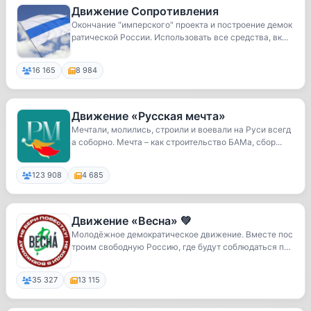
Движение Сопротивления
Окончание "имперского" проекта и построение демок
ратической России. Использовать все средства, вк...
16 165
8 984
Движение «Русская мечта»
Мечтали, молились, строили и воевали на Руси всегд
а соборно. Мечта – как строительство БАМа, сбор...
123 908
4 685
Движение «Весна» 💚
Молодёжное демократическое движение. Вместе пос
троим свободную Россию, где будут соблюдаться пра
в...
35 327
13 115