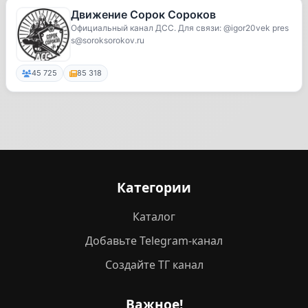
Движение Сорок Сороков
Официальный канал ДСС. Для связи: @igor20vek pres
s@soroksorokov.ru
45 725
85 318
Категории
Каталог
Добавьте Telegram-канал
Создайте ТГ канал
Важное!