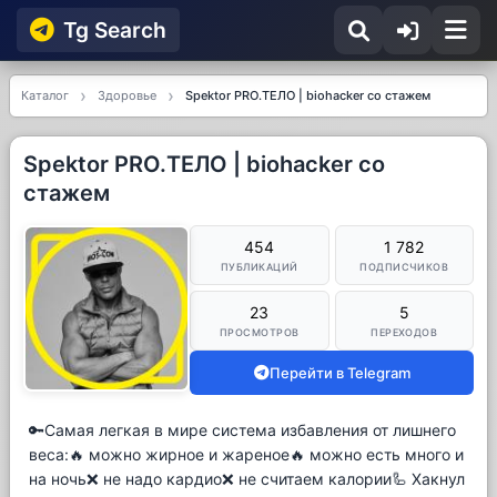
Tg Searсh
Каталог
Здоровье
Spektor PRO.ТЕЛО | biohacker со стажем
Spektor PRO.ТЕЛО | biohacker со
стажем
454
1 782
ПУБЛИКАЦИЙ
ПОДПИСЧИКОВ
23
5
ПРОСМОТРОВ
ПЕРЕХОДОВ
Перейти в Telegram
🔑Самая легкая в мире система избавления от лишнего
веса:🔥 можно жирное и жареное🔥 можно есть много и
на ночь❌ не надо кардио❌ не считаем калории🦾 Хакнул