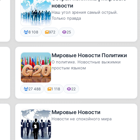
новости
Наш угол зрения самый острый.
Только правда
8 108
972
25
Мировые Новости Политики
О политике. Новостные выжимки
простым языком
27 488
1 118
22
Мировые Новости
Новости не спокойного мира