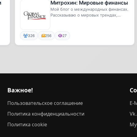
и
Митрохин: Мировые финансы
Мой блог о международных финансах.
Рассказываю о мировых трендах,
инвестициях и экономических соб...
326
256
27
Важное!
С
Пользовательское соглашение
E-M
Политика конфиденциальности
Vk
Политика cookie
My