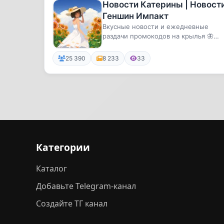
Новости Катерины | Новост
Геншин Импакт
Вкусные новости и ежедневные
раздачи промокодов на крылья 🦋
🔸Владелица (вопросы/реклама) –
@miss_...
25 390
8 233
33
Категории
Каталог
Добавьте Telegram-канал
Создайте ТГ канал