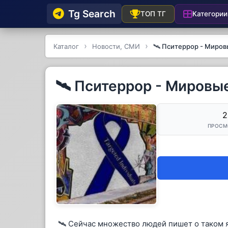
Tg Searсh
Категории
ТОП ТГ
Каталог
Новости, СМИ
🛰 Пситеррор - Миров
🛰 Пситеррор - Мировые
2
ПРОСМ
🛰 Сейчас множество людей пишет о таком я