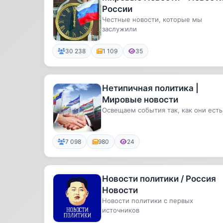
России
Честные новости, которые мы
заслужили
30 238
1 109
35
Нетипичная политика |
Мировые новости
Освещаем события так, как они есть
7 098
980
24
Новости политики / Россия
Новости
Новости политики с первых
источников