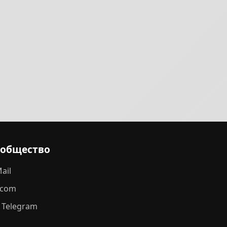
ообщество
ail
.com
 Telegram