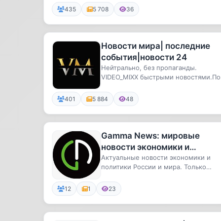
435
5 708
36
Новости мира| последние
события|новости 24
Нейтрально, без пропаганды.
VIDEO_MIXX быстрыми новостями.По
всем вопросам: @allfarruxofficial#но..
401
5 884
48
Gamma News: мировые
новости экономики и
политики
Актуальные новости экономики и
политики России и мира. Только
проверенная и актуальная информац.
12
1
23