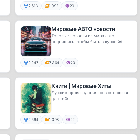
2 613
1 092
20
Мировые АВТО новости
Топовые новости из мира авто,
подпишись, чтобы быть в курсе 😎
.
2 247
7 364
29
Книги | Мировые Хиты
Лучшие произведения со всего света
для тебя
..
2 564
1 093
22