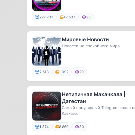
227 731
47 537
23
Мировые Новости
Новости не спокойного мира
2 613
1 092
20
Нетипичная Махачкала |
Дагестан
Самый популярный Telegram канал н
Кавказе.
1 374
8 869
30