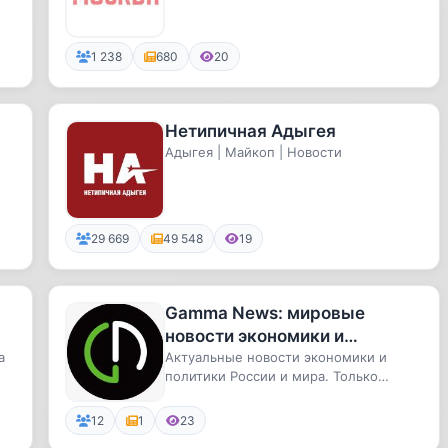
1 238
680
20
Нетипичная Адыгея
Адыгея | Майкоп | Новости
29 669
49 548
19
Gamma News: мировые
новости экономики и
а
политики
Актуальные новости экономики и
политики России и мира. Только
проверенная и актуальная информац...
12
1
23