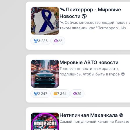
🛰 Пситеррор - Мировые
Новости 🌎
🛰 Сейчас множество людей пишет 
таком явлении как "Пситеррор". Их
пытают, дискредитируют, пресле...
3 235
22
Мировые АВТО новости
Топовые новости из мира авто,
подпишись, чтобы быть в курсе 😎
2 247
7 364
29
Нетипичная Махачкала ©
Самый популярный канал на Кавказе