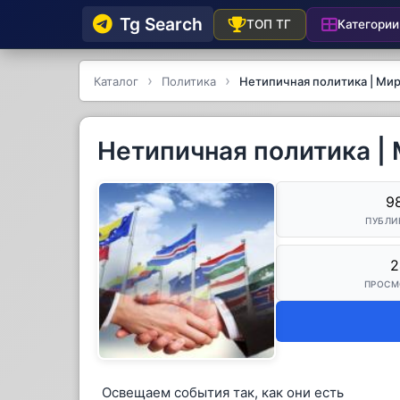
Tg Searсh
Категории
ТОП ТГ
Каталог
Политика
Нетипичная политика | Ми
Нетипичная политика |
9
ПУБЛИ
2
ПРОСМ
Освещаем события так, как они есть