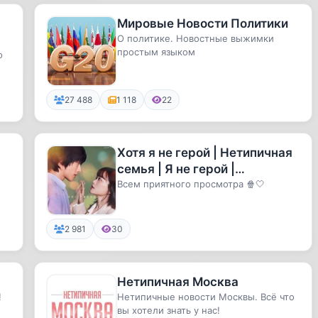
Мировые Новости Политики
О политике. Новостные выжимки
простым языком
о
27 488
1 118
22
Хотя я не герой | Нетипичная
семья | Я не герой |
Необыкновенная семья
Всем приятного просмотра 🍿🤍
2 981
30
Нетипичная Москва
!
Нетипичные новости Москвы. Всë что
вы хотели знать у нас!