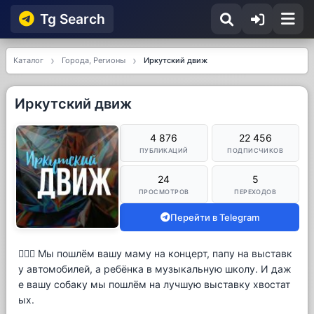
Tg Searсh
Каталог
Города, Регионы
Иркутский движ
Иркутский движ
4 876
22 456
ПУБЛИКАЦИЙ
ПОДПИСЧИКОВ
24
5
ПРОСМОТРОВ
ПЕРЕХОДОВ
Перейти в Telegram
💁🏻‍♀️ Мы пошлём вашу маму на концерт, папу на выставк
у автомобилей, а ребёнка в музыкальную школу. И даж
е вашу собаку мы пошлём на лучшую выставку хвостат
ых.