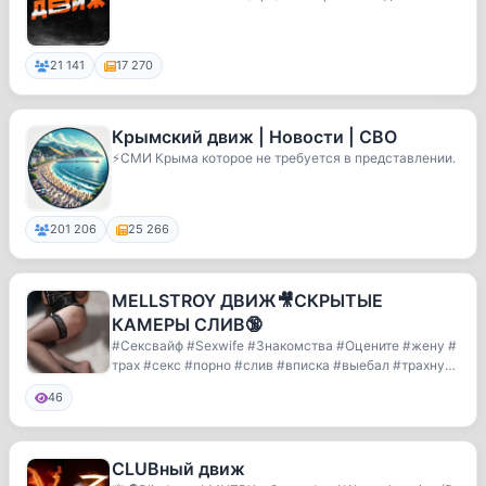
21 141
17 270
Крымский движ | Новости | СВО
⚡️СМИ Крыма которое не требуется в представлении.
201 206
25 266
MELLSTROY ДВИЖ🎥СКРЫТЫЕ
КАМЕРЫ СЛИВ🔞
#Сексвайф #Sexwife #Знакомства #Оцените #жену #
трах #секс #порно #слив #вписка #выебал #трахнул
#...
46
CLUBный движ