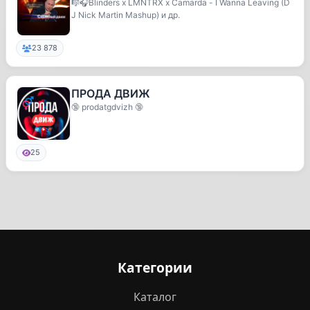
🎼🎧Blinders x LMNTRX x Camarda - I Wanna Leaving (D
J Nick Martin Mashup) и др.
23 878
ПРОДА ДВИЖ
🔞 prodatgdvizh 🔞
25
Категории
Каталог