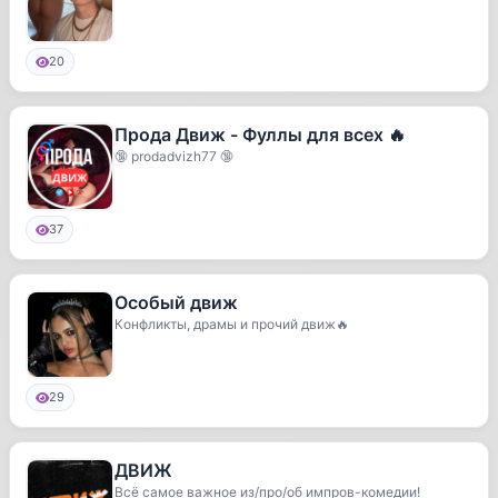
20
Прода Движ - Фуллы для всех 🔥
🔞 prodadvizh77 🔞
37
Особый движ
Конфликты, драмы и прочий движ🔥
29
ДВИЖ
Всё самое важное из/про/об импров-комедии!