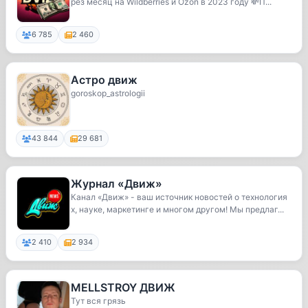
рез месяц на Wildberries и Ozon в 2023 году 💸П...
6 785
2 460
Астро движ
goroskop_astrologii
43 844
29 681
Журнал «Движ»
Канал «Движ» - ваш источник новостей о технология
х, науке, маркетинге и многом другом! Мы предлаг...
2 410
2 934
MELLSTROY ДВИЖ
Тут вся грязь