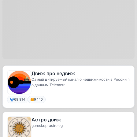
Движ про недвиж
Самый цитируемый канал о недвижимости в России п
о данным Telemetr.
69 914
9 140
Астро движ
goroskop_astrologii