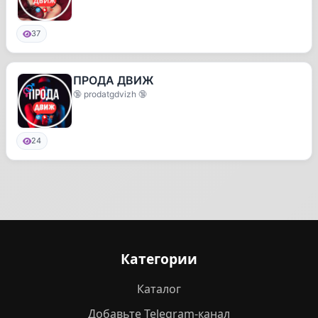
37
ПРОДА ДВИЖ
🔞 prodatgdvizh 🔞
24
Категории
Каталог
Добавьте Telegram-канал