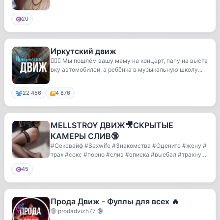
20
Иркутский движ
💁🏻‍♀️ Мы пошлём вашу маму на концерт, папу на выста
вку автомобилей, а ребёнка в музыкальную школу...
22 456
4 876
MELLSTROY ДВИЖ🎥СКРЫТЫЕ
КАМЕРЫ СЛИВ🔞
#Сексвайф #Sexwife #Знакомства #Оцените #жену #
трах #секс #порно #слив #вписка #выебал #трахнул
#...
45
Прода Движ - Фуллы для всех 🔥
🔞 prodadvizh77 🔞