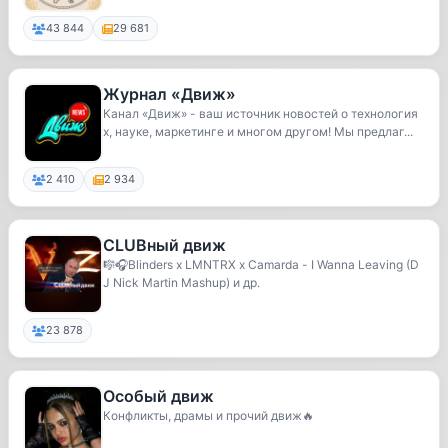
43 844
29 681
Журнал «Движ»
Канал «Движ» - ваш источник новостей о технология
х, науке, маркетинге и многом другом! Мы предлаг...
2 410
2 934
CLUBный движ
🎼🎧Blinders x LMNTRX x Camarda - I Wanna Leaving (D
J Nick Martin Mashup) и др.
23 878
Особый движ
Конфликты, драмы и прочий движ🔥