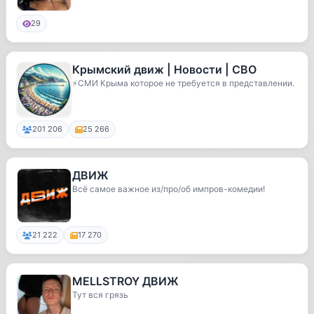
29
Крымский движ | Новости | СВО
⚡️СМИ Крыма которое не требуется в представлении.
201 206
25 266
ДВИЖ
Всё самое важное из/про/об импров-комедии!
21 222
17 270
MELLSTROY ДВИЖ
Тут вся грязь