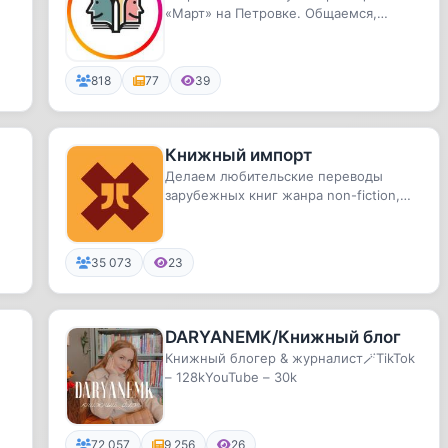
«Март» на Петровке. Общаемся,
поддерживаем друг друга, делимся
свои...
818
77
39
Книжный импорт
Делаем любительские переводы
зарубежных книг жанра non-fiction,
которые ранее не выходили и, веро...
35 073
23
DARYANEMK/Книжный блог
Книжный блогер & журналист🪄TikTok
– 128kYouTube – 30k
х
72 057
9 256
26