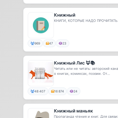
Книжный
КНИГИ, КОТОРЫЕ НАДО ПРОЧИТАТЬ
969
47
23
Книжный Лис 🦊📚
Читать или не читать: авторский кан
о книгах, комиксах, поэзии. От
классики до современной лите...
48 407
16 874
24
Книжный маньяк
Пропаганда чтения и книг. Для связи