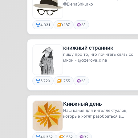
@ElenaShkurko
4 931
9 187
23
книжный странник
пишу про то, что почитать связь со
мной - @ozerova_dina
5 720
1 755
23
Книжный день
Наш канал для интеллектуалов,
которые хотят разобраться в
правильности популярных, расхожи
верси...
46 352
9 552
32