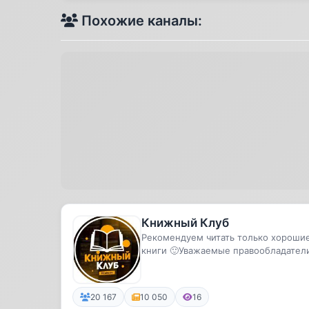
Похожие каналы:
Книжный Клуб
Рекомендуем читать только хороши
книги 🙂Уважаемые правообладател
на канале нет ваших книг! Про...
20 167
10 050
16