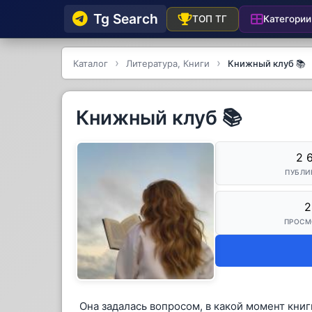
Tg Searсh
Категории
ТОП ТГ
Каталог
Литература, Книги
Книжный клуб 📚
Книжный клуб 📚
2 
ПУБЛИ
2
ПРОСМ
Она задалась вопросом, в какой момент книги