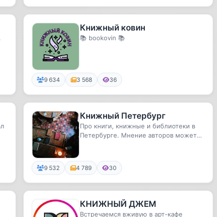
Книжный ковин
.
📚 bookovin 📚
9 634
3 568
36
Книжный Петербург
ал
Про книги, книжные и библиотеки в
Петербурге. Мнение авторов может
не совпадать ни с кем.
9 532
4 789
30
КНИЖНЫЙ ДЖЕМ
:
Встречаемся вживую в арт-кафе