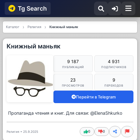
Tg Searсh
Каталог
Религия
Книжный маньяк
Книжный маньяк
9 187
4 931
ПУБЛИКАЦИЙ
ПОДПИСЧИКОВ
23
9
ПРОСМОТРОВ
ПЕРЕХОДОВ
Перейти в Telegram
Пропаганда чтения и книг. Для связи: @ElenaShkurko
0
0
Религия
•
25.9.2025