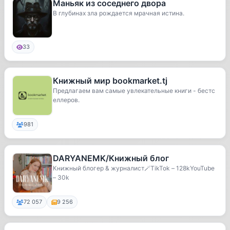
Маньяк из соседнего двора
В глубинах зла рождается мрачная истина.
33
Книжный мир bookmarket.tj
Предлагаем вам самые увлекательные книги - бестс
еллеров.
981
DARYANEMK/Книжный блог
Книжный блогер & журналист🪄TikTok – 128kYouTube
– 30k
72 057
9 256