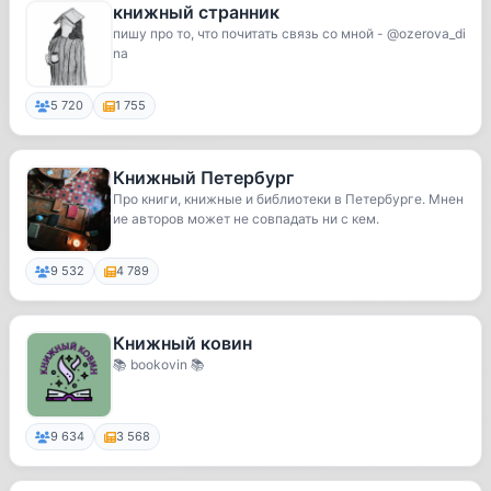
книжный странник
пишу про то, что почитать связь со мной - @ozerova_di
na
5 720
1 755
Книжный Петербург
Про книги, книжные и библиотеки в Петербурге. Мнен
ие авторов может не совпадать ни с кем.
9 532
4 789
Книжный ковин
📚 bookovin 📚
9 634
3 568