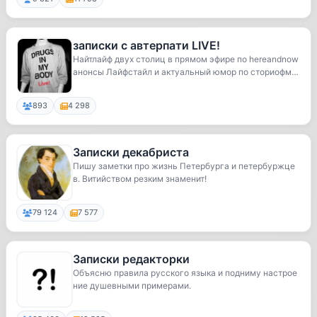
записки с автерпати LIVE!
Найтлайф двух столиц в прямом эфире по hereandnow
анонсы Лайфстайл и актуальный юмор по сториофм
а...
893
4 298
Записки декабриста
Пишу заметки про жизнь Петербурга и петербуржце
в. Витийством резким знаменит!
79 124
7 577
Записки редакторки
Объясню правила русского языка и подниму настрое
ние душевными примерами.