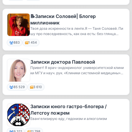
📝Записки Соловей| Блогер
миллионник
Твоя доза искренности в ленте.Я — Таня Соловей. Пи
шу про повседневность, как она есть: без глянца...
883
1 454
Записки доктора Павловой
Привет! Я врач-эндокринолог университетской клини
ки МГУ и науч. рук. «Клиники системной медицины»...
85 529
3 610
Записки юного гастро-блогера /
Летсгоу пожрем
Евангелизирую еду, гедонизм и алкоголизм
9 321
11 798