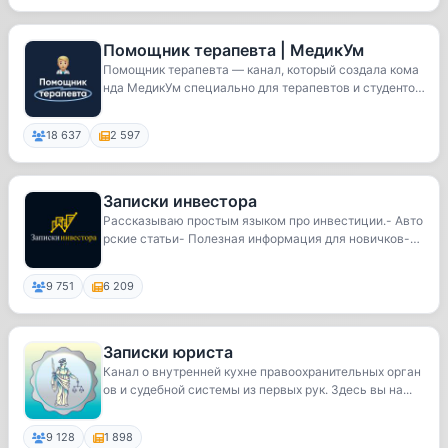
Помощник терапевта | MедикУм
Помощник терапевта — канал, который создала кома
нда МедикУм специально для терапевтов и студенто
в...
18 637
2 597
Записки инвестора
Рассказываю простым языком про инвестиции.- Авто
рские статьи- Полезная информация для новичков-
А...
9 751
6 209
Записки юриста
Канал о внутренней кухне правоохранительных орган
ов и судебной системы из первых рук. Здесь вы на...
9 128
1 898