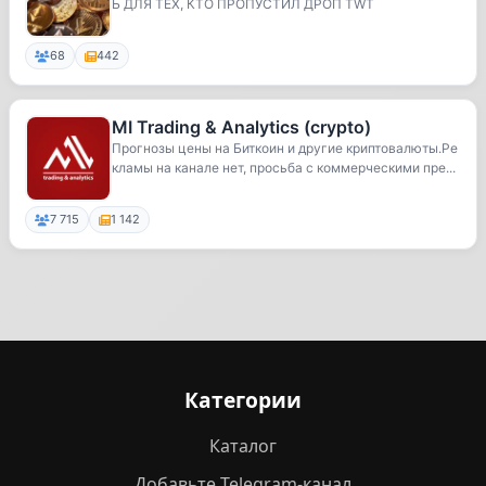
Ь ДЛЯ ТЕХ, КТО ПРОПУСТИЛ ДРОП TWT
68
442
MI Trading & Analytics (crypto)
Прогнозы цены на Биткоин и другие криптовалюты.Ре
кламы на канале нет, просьба с коммерческими пре...
7 715
1 142
Категории
Каталог
Добавьте Telegram-канал