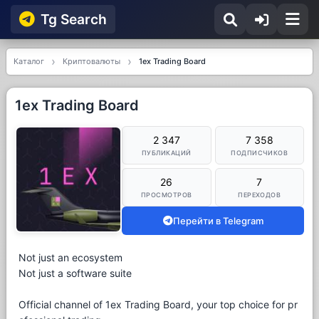
Tg Searсh
Каталог
Криптовалюты
1ex Trading Board
1ex Trading Board
2 347
7 358
ПУБЛИКАЦИЙ
ПОДПИСЧИКОВ
26
7
ПРОСМОТРОВ
ПЕРЕХОДОВ
Перейти в Telegram
Not just an ecosystem
Not just a software suite
Official channel of 1ex Trading Board, your top choice for pr