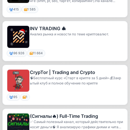
нге (smm, pr, seo, таргет, копирайтинг).На канале...
415
1 585
INV TRADING 🎄
Анализ рынка и новости по теме криптовалют.
96 926
11 664
CrypTor | Trading and Crypto
🧠Бесплатный курс «Старт в крипте за 5 дней» 💰Закр
ытый клуб и полное обучение по крипте
95
1
(Сигналы🔥) Full-Time Trading
✅ Самый полезный канал, который действительно при
носит деньги🧠 Я анализирую графики днями и чита