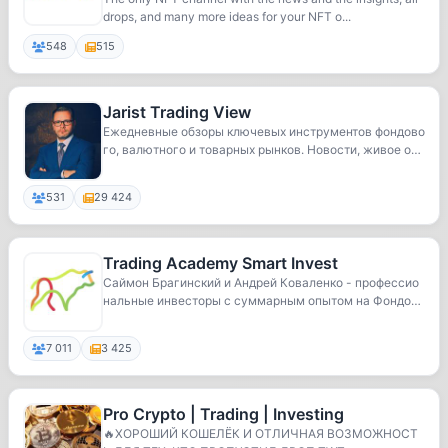
drops, and many more ideas for your NFT o...
548
515
Jarist Trading View
Ежедневные обзоры ключевых инструментов фондово
го, валютного и товарных рынков. Новости, живое о
б...
531
29 424
Trading Academy Smart Invest
Саймон Брагинский и Андрей Коваленко - профессио
нальные инвесторы с суммарным опытом на Фондово
м ...
7 011
3 425
Pro Crypto | Trading | Investing
🔥ХОРОШИЙ КОШЕЛЁК И ОТЛИЧНАЯ ВОЗМОЖНОСТ