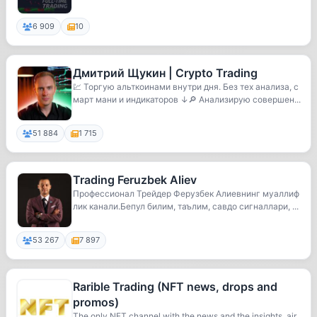
ю...
6 909
10
Дмитрий Щукин | Crypto Trading
💹 Торгую альткоинами внутри дня. Без тех анализа, с
март мани и индикаторов ↓🔎 Анализирую совершен...
51 884
1 715
Trading Feruzbek Aliev
Профессионал Трейдер Ферузбек Aлиевнинг муаллиф
лик канали.Бепул билим, таълим, савдо сигналлари, ...
53 267
7 897
Rarible Trading (NFT news, drops and
promos)
The only NFT channel with the news and the insights, air