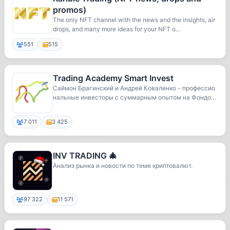
promos)
The only NFT channel with the news and the insights, air
drops, and many more ideas for your NFT o...
551
515
Trading Academy Smart Invest
Саймон Брагинский и Андрей Коваленко - профессио
нальные инвесторы с суммарным опытом на Фондово
м ...
7 011
3 425
INV TRADING 🎄
Анализ рынка и новости по теме криптовалют.
97 322
11 571