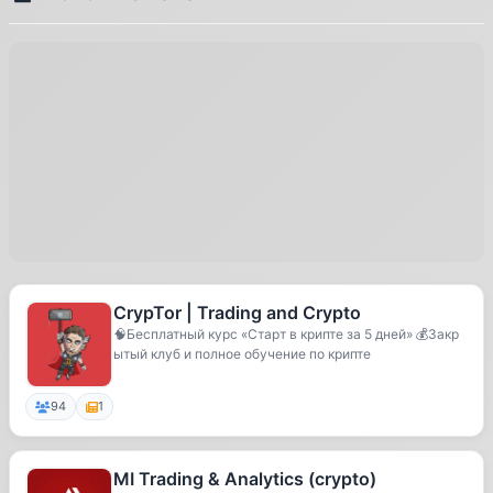
CrypTor | Trading and Crypto
🧠Бесплатный курс «Старт в крипте за 5 дней» 💰Закр
ытый клуб и полное обучение по крипте
94
1
MI Trading & Analytics (crypto)