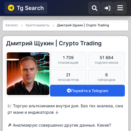
Tg Searсh
Каталог
Криптовалюты
Дмитрий Щукин | Crypto Trading
Дмитрий Щукин | Crypto Trading
1 709
51 884
ПУБЛИКАЦИЙ
ПОДПИСЧИКОВ
21
6
ПРОСМОТРОВ
ПЕРЕХОДОВ
Перейти в Telegram
💹 Торгую альткоинами внутри дня. Без тех анализа, сма
рт мани и индикаторов ↓
🔎 Анализирую совершенно другие данные. Какие?