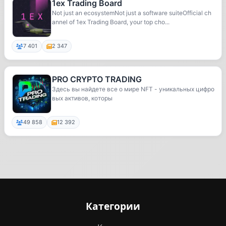
1ex Trading Board
Not just an ecosystemNot just a software suiteOfficial ch
annel of 1ex Trading Board, your top cho...
7 401
2 347
PRO CRYPTO TRADING
Здесь вы найдете все о мире NFT - уникальных цифро
вых активов, которы
49 858
12 392
Категории