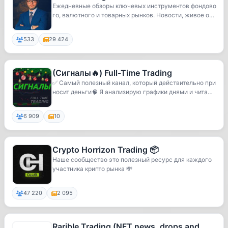
Ежедневные обзоры ключевых инструментов фондово
го, валютного и товарных рынков. Новости, живое о
б...
533
29 424
(Сигналы🔥) Full-Time Trading
✅ Самый полезный канал, который действительно при
носит деньги🧠 Я анализирую графики днями и чита
ю...
6 909
10
Crypto Horrizon Trading 📦
Наше сообщество это полезный ресурс для каждого
участника крипто рынка 💸
47 220
2 095
Rarible Trading (NFT news, drops and